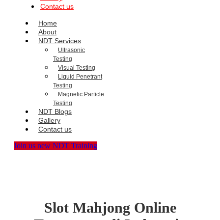
Contact us
Home
About
NDT Services
Ultrasonic
Testing
Visual Testing
Liquid Penetrant
Testing
Magnetic Particle
Testing
NDT Blogs
Gallery
Contact us
Join us new NDT Training
Slot Mahjong Online