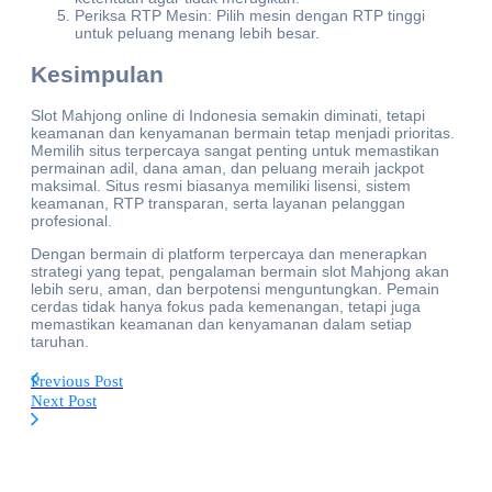
Periksa RTP Mesin: Pilih mesin dengan RTP tinggi
untuk peluang menang lebih besar.
Kesimpulan
Slot Mahjong online di Indonesia semakin diminati, tetapi
keamanan dan kenyamanan bermain tetap menjadi prioritas.
Memilih situs terpercaya sangat penting untuk memastikan
permainan adil, dana aman, dan peluang meraih jackpot
maksimal. Situs resmi biasanya memiliki lisensi, sistem
keamanan, RTP transparan, serta layanan pelanggan
profesional.
Dengan bermain di platform terpercaya dan menerapkan
strategi yang tepat, pengalaman bermain slot Mahjong akan
lebih seru, aman, dan berpotensi menguntungkan. Pemain
cerdas tidak hanya fokus pada kemenangan, tetapi juga
memastikan keamanan dan kenyamanan dalam setiap
taruhan.
Previous Post
Next Post