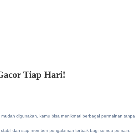
acor Tiap Hari!
an mudah digunakan, kamu bisa menikmati berbagai permainan tanpa
alu stabil dan siap memberi pengalaman terbaik bagi semua pemain.