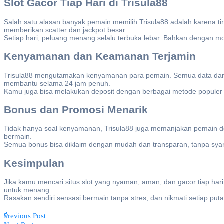
Slot Gacor Tiap Hari di Trisula88
Salah satu alasan banyak pemain memilih Trisula88 adalah karena t
memberikan scatter dan jackpot besar.
Setiap hari, peluang menang selalu terbuka lebar. Bahkan dengan mod
Kenyamanan dan Keamanan Terjamin
Trisula88 mengutamakan kenyamanan para pemain. Semua data dan tra
membantu selama 24 jam penuh.
Kamu juga bisa melakukan deposit dengan berbagai metode populer 
Bonus dan Promosi Menarik
Tidak hanya soal kenyamanan, Trisula88 juga memanjakan pemain 
bermain.
Semua bonus bisa diklaim dengan mudah dan transparan, tanpa sya
Kesimpulan
Jika kamu mencari situs slot yang nyaman, aman, dan gacor tiap har
untuk menang.
Rasakan sendiri sensasi bermain tanpa stres, dan nikmati setiap put
Previous Post