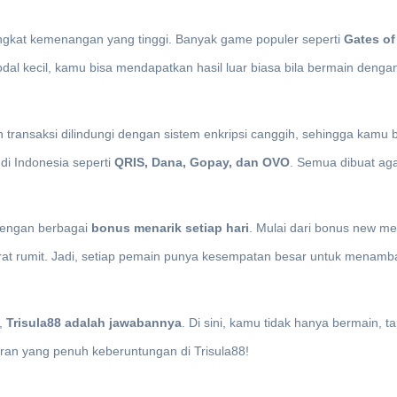
ingkat kemenangan yang tinggi. Banyak game populer seperti
Gates o
al kecil, kamu bisa mendapatkan hasil luar biasa bila bermain dengan 
nsaksi dilindungi dengan sistem enkripsi canggih, sehingga kamu bis
di Indonesia seperti
QRIS, Dana, Gopay, dan OVO
. Semua dibuat ag
dengan berbagai
bonus menarik setiap hari
. Mulai dari bonus new m
rat rumit. Jadi, setiap pemain punya kesempatan besar untuk menam
i,
Trisula88 adalah jawabannya
. Di sini, kamu tidak hanya bermain,
aran yang penuh keberuntungan di Trisula88!