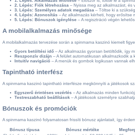
1. Lépés: Alkalmazás letöltése
– Először is, töltse le a spi
2. Lépés: Fiók létrehozása
– Nyissa meg az alkalmazást, és vá
3. Lépés: Személyes adatok megadása
– Töltse ki a szükség
4. Lépés: Azonosítás
– Az alkalmazás kérheti, hogy erősítse 
5. Lépés: Bónuszok igénylése
– A regisztráció végén lehető
A mobilalkalmazás minősége
A mobilalkalmazás tervezése során a spinmama kaszinó kiemelt figyelm
Gyors betöltési idő
– Az alkalmazás gyorsan betöltődik, így m
Reszponzív dizájn
– A felület automatikusan alkalmazkodik a
Intuitív navigáció
– A menük és gombok logikusan vannak elhely
Tapintható interfész
A spinmama kaszinó tapintható interfésze megkönnyíti a játékosok szá
Egyszerű érintéses vezérlés
– Az alkalmazás minden funkciój
Testreszabható beállítások
– A játékosok személyre szabhatjá
Bónuszok és promóciók
A spinmama kaszinó folyamatosan frissíti bónusz ajánlatait, így érd
Bónusz típusa
Bónusz mértéke
Megforg