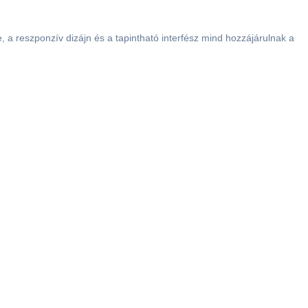
a reszponzív dizájn és a tapintható interfész mind hozzájárulnak a