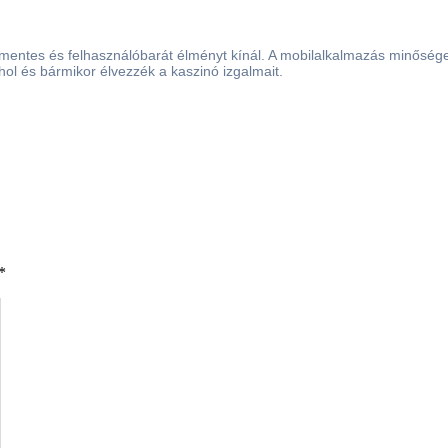
ntes és felhasználóbarát élményt kínál. A mobilalkalmazás minősége, 
hol és bármikor élvezzék a kaszinó izgalmait.
*