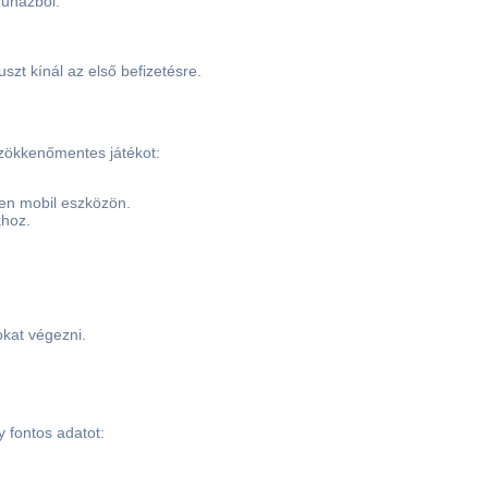
ruházból.
zt kínál az első befizetésre.
a zökkenőmentes játékot:
yen mobil eszközön.
khoz.
kat végezni.
 fontos adatot: