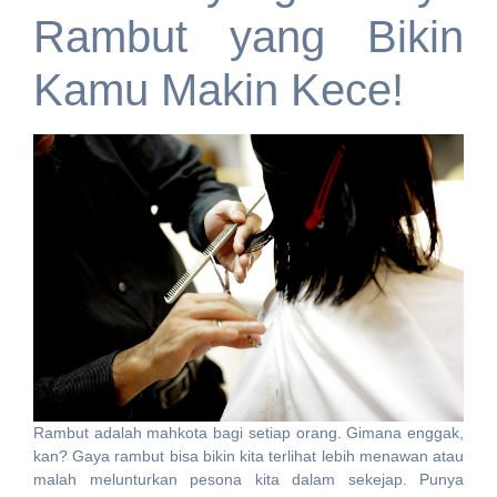
Rambut yang Bikin
Kamu Makin Kece!
Rambut adalah mahkota bagi setiap orang. Gimana enggak,
kan? Gaya rambut bisa bikin kita terlihat lebih menawan atau
malah melunturkan pesona kita dalam sekejap. Punya