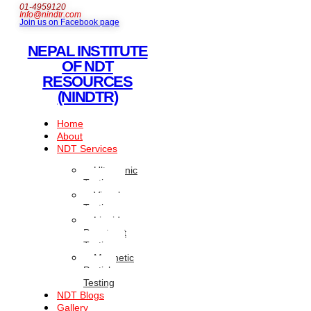
01-4959120
Info@nindtr.com
Join us on Facebook page
NEPAL INSTITUTE
OF NDT
RESOURCES
(NINDTR)
Home
About
NDT Services
Ultrasonic
Testing
Visual
Testing
Liquid
Penetrant
Testing
Magnetic
Particle
Testing
NDT Blogs
Gallery