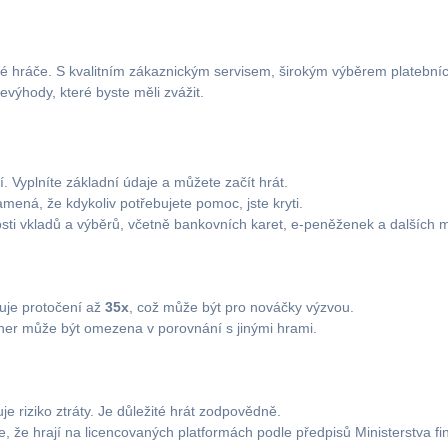
é hráče. S kvalitním zákaznickým servisem, širokým výběrem platebníc
evýhody, které byste měli zvážit.
ní. Vyplníte základní údaje a můžete začít hrát.
mená, že kdykoliv potřebujete pomoc, jste kryti.
ti vkladů a výběrů, včetně bankovních karet, e-peněženek a dalších 
uje protočení až
35x
, což může být pro nováčky výzvou.
 her může být omezena v porovnání s jinými hrami.
je riziko ztráty. Je důležité hrát zodpovědně.
 se, že hrají na licencovaných platformách podle předpisů Ministerstva f