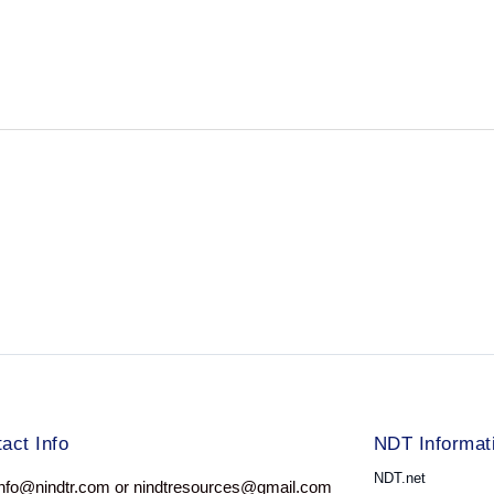
act Info
NDT Informat
NDT.net
nfo@nindtr.com or nindtresources@gmail.com