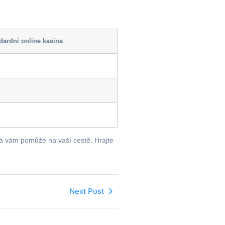
dardní online kasina
erá vám pomůže na vaší cestě. Hrajte
Next Post