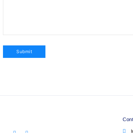
Cont
I