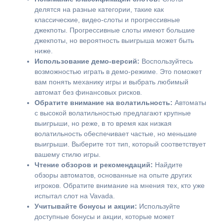
делятся на разные категории, такие как
классические, видео-слоты и прогрессивные
джекпоты. Прогрессивные слоты имеют большие
джекпоты, но вероятность выигрыша может быть
ниже.
Использование демо-версий:
Воспользуйтесь
возможностью играть в демо-режиме. Это поможет
вам понять механику игры и выбрать любимый
автомат без финансовых рисков.
Обратите внимание на волатильность:
Автоматы
с высокой волатильностью предлагают крупные
выигрыши, но реже, в то время как низкая
волатильность обеспечивает частые, но меньшие
выигрыши. Выберите тот тип, который соответствует
вашему стилю игры.
Чтение обзоров и рекомендаций:
Найдите
обзоры автоматов, основанные на опыте других
игроков. Обратите внимание на мнения тех, кто уже
испытал слот на Vavada.
Учитывайте бонусы и акции:
Используйте
доступные бонусы и акции, которые может