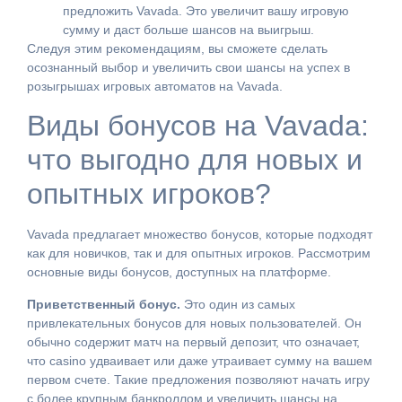
предложить Vavada. Это увеличит вашу игровую
сумму и даст больше шансов на выигрыш.
Следуя этим рекомендациям, вы сможете сделать
осознанный выбор и увеличить свои шансы на успех в
розыгрышах игровых автоматов на Vavada.
Виды бонусов на Vavada:
что выгодно для новых и
опытных игроков?
Vavada предлагает множество бонусов, которые подходят
как для новичков, так и для опытных игроков. Рассмотрим
основные виды бонусов, доступных на платформе.
Приветственный бонус.
Это один из самых
привлекательных бонусов для новых пользователей. Он
обычно содержит матч на первый депозит, что означает,
что casino удваивает или даже утраивает сумму на вашем
первом счете. Такие предложения позволяют начать игру
с более крупным банкроллом и увеличить шансы на