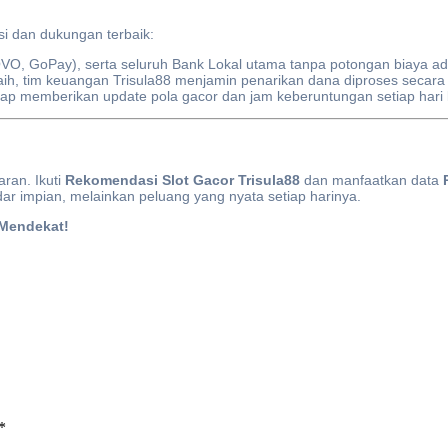
i dan dukungan terbaik:
OVO, GoPay), serta seluruh Bank Lokal utama tanpa potongan biaya a
, tim keuangan Trisula88 menjamin penarikan dana diproses secara p
ap memberikan update pola gacor dan jam keberuntungan setiap hari
ran. Ikuti
Rekomendasi Slot Gacor Trisula88
dan manfaatkan data
ar impian, melainkan peluang yang nyata setiap harinya.
 Mendekat!
*