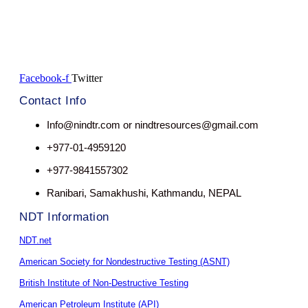
Facebook-f
Twitter
Contact Info
Info@nindtr.com or nindtresources@gmail.com
+977-01-4959120
+977-9841557302
Ranibari, Samakhushi, Kathmandu, NEPAL
NDT Information
NDT.net
American Society for Nondestructive Testing (ASNT)
British Institute of Non-Destructive Testing
American Petroleum Institute (API)