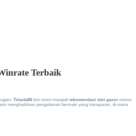
Winrate Terbaik
rugian.
Trisula88
kini resmi menjadi
rekomendasi slot gacor
nomor
kami menghadirkan pengalaman bermain yang transparan, di mana