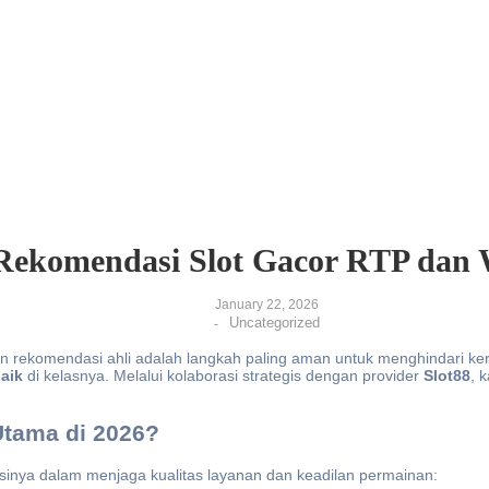
 Rekomendasi Slot Gacor RTP dan 
January 22, 2026
Uncategorized
-
 rekomendasi ahli adalah langkah paling aman untuk menghindari ke
baik
di kelasnya. Melalui kolaborasi strategis dengan provider
Slot88
, 
tama di 2026?
nsinya dalam menjaga kualitas layanan dan keadilan permainan: