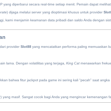
yang diperbarui secara real-time setiap menit. Pemain dapat meliha
nrate
) dijaga melalui server yang dioptimasi khusus untuk provider
Slot
gi, kami menjamin keamanan data pribadi dan saldo Anda dengan sist
an
 dari provider
Slot88
yang mencatatkan performa paling memuaskan ba
n lama. Dengan volatilitas yang terjaga,
King Cat
menawarkan frekuen
ukkan bahwa fitur jackpot pada game ini sering kali “pecah” saat angka
r
) yang masif. Sangat cocok bagi Anda yang mengincar kemenangan fan