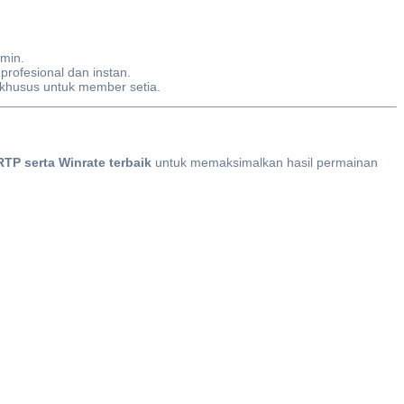
dmin.
rofesional dan instan.
 khusus untuk member setia.
RTP serta Winrate terbaik
untuk memaksimalkan hasil permainan