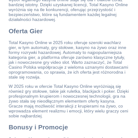
bardziej istotny. Dzięki uzyskanej licencji, Total Kasyno Online
wyróżnia się na tle konkurencji, oferując przejrzystość i
bezpieczeństwo, które są fundamentem każdej legalnej
działalności hazardowej.
Oferta Gier
Total Kasyno Online w 2025 roku oferuje szeroki wachlarz
gier, w tym automaty, gry stołowe, kasyno na żywo oraz inne
formy rozrywki hazardowej. Automaty to najpopularniejsza
kategoria gier, a platforma oferuje zarówno klasyczne tytuły,
jak i nowoczesne gry video slot. Warto zaznaczyć, że Total
Casino Polska współpracuje z wieloma uznanymi dostawcami
oprogramowania, co sprawia, że ich oferta jest różnorodna i
stale się rozwija.
W 2025 roku w ofercie Total Kasyno Online wyróżniają się
również gry stołowe, takie jak ruletka, blackjack i poker. Dzięki
profesjonalnym krupierom i nowoczesnej technologii, gra na
żywo stała się nieodłącznym elementem oferty kasyna.
Gracze mają możliwość interakcji z krupierami na żywo, co
wprowadza element realizmu i emocji, który wielu graczy ceni
sobie najbardziej.
Bonusy i Promocje