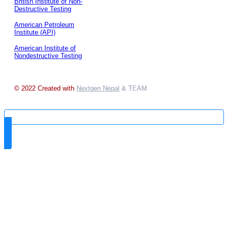
British Institute of Non-
Destructive Testing
American Petroleum
Institute (API)
American Institute of
Nondestructive Testing
© 2022 Created with
Nextgen Nepal
& TEAM