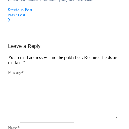
Previous Post
Next Post
Leave a Reply
Your email address will not be published.
Required fields are
marked
*
Message
*
Name
*