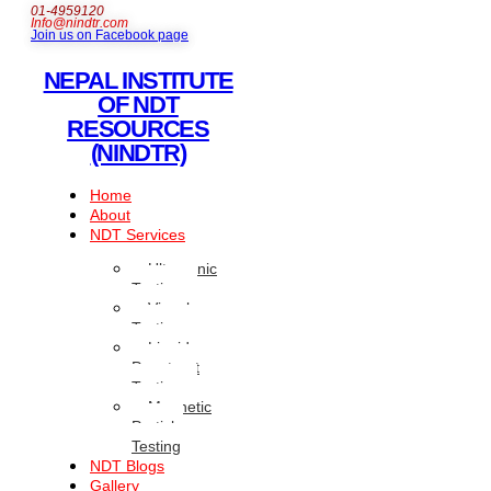
01-4959120
Info@nindtr.com
Join us on Facebook page
NEPAL INSTITUTE
OF NDT
RESOURCES
(NINDTR)
Home
About
NDT Services
Ultrasonic
Testing
Visual
Testing
Liquid
Penetrant
Testing
Magnetic
Particle
Testing
NDT Blogs
Gallery