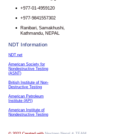
+977-01-4959120
+977-9841557302
Ranibari, Samakhushi,
Kathmandu, NEPAL
NDT Information
NDT.net
American Society for
Nondestructive Testing
(ASNT)
British Institute of Non-
Destructive Testing
American Petroleum
Institute (API)
American Institute of
Nondestructive Testing
© 2022 Created with
Nextgen Nepal
& TEAM