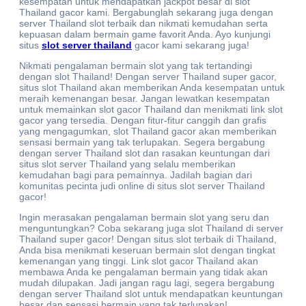
kesempatan untuk mendapatkan jackpot besar di slot
Thailand gacor kami. Bergabunglah sekarang juga dengan
server Thailand slot terbaik dan nikmati kemudahan serta
kepuasan dalam bermain game favorit Anda. Ayo kunjungi
situs
slot server thailand
gacor kami sekarang juga!
Nikmati pengalaman bermain slot yang tak tertandingi
dengan slot Thailand! Dengan server Thailand super gacor,
situs slot Thailand akan memberikan Anda kesempatan untuk
meraih kemenangan besar. Jangan lewatkan kesempatan
untuk memainkan slot gacor Thailand dan menikmati link slot
gacor yang tersedia. Dengan fitur-fitur canggih dan grafis
yang mengagumkan, slot Thailand gacor akan memberikan
sensasi bermain yang tak terlupakan. Segera bergabung
dengan server Thailand slot dan rasakan keuntungan dari
situs slot server Thailand yang selalu memberikan
kemudahan bagi para pemainnya. Jadilah bagian dari
komunitas pecinta judi online di situs slot server Thailand
gacor!
Ingin merasakan pengalaman bermain slot yang seru dan
menguntungkan? Coba sekarang juga slot Thailand di server
Thailand super gacor! Dengan situs slot terbaik di Thailand,
Anda bisa menikmati keseruan bermain slot dengan tingkat
kemenangan yang tinggi. Link slot gacor Thailand akan
membawa Anda ke pengalaman bermain yang tidak akan
mudah dilupakan. Jadi jangan ragu lagi, segera bergabung
dengan server Thailand slot untuk mendapatkan keuntungan
besar dan sensasi bermain yang tak terlupakan!