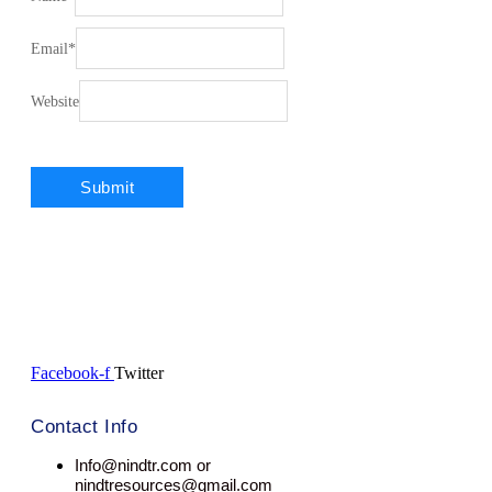
Email
*
Website
Facebook-f
Twitter
Contact Info
Info@nindtr.com or
nindtresources@gmail.com