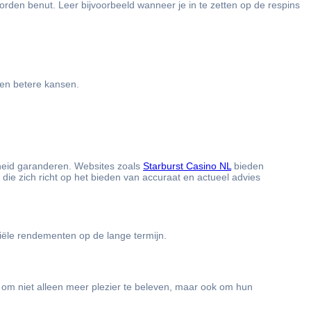
orden benut. Leer bijvoorbeeld wanneer je in te zetten op de respins
den betere kansen.
jkheid garanderen. Websites zoals
Starburst Casino NL
bieden
ie zich richt op het bieden van accuraat en actueel advies
tiële rendementen op de lange termijn.
 om niet alleen meer plezier te beleven, maar ook om hun