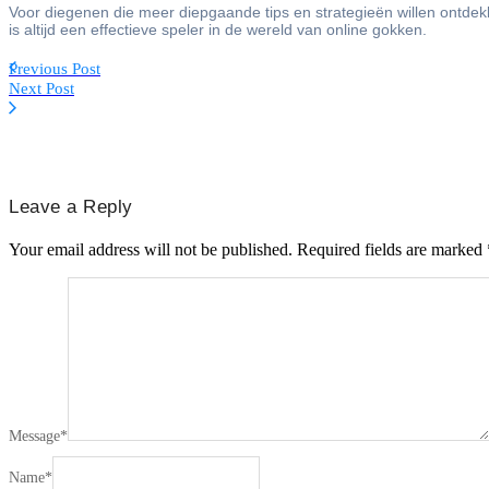
Voor diegenen die meer diepgaande tips en strategieën willen ontdek
is altijd een effectieve speler in de wereld van online gokken.
Previous Post
Next Post
Leave a Reply
Your email address will not be published.
Required fields are marked
Message
*
Name
*