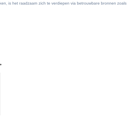
ken, is het raadzaam zich te verdiepen via betrouwbare bronnen zoals
*