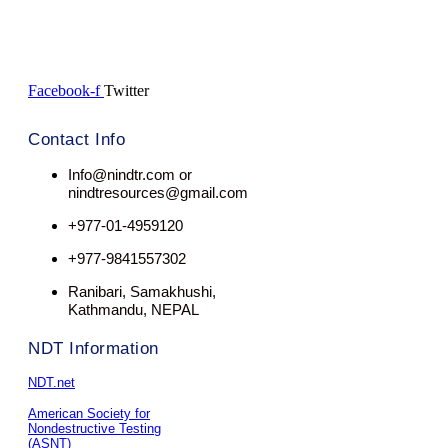
Facebook-f
Twitter
Contact Info
Info@nindtr.com or
nindtresources@gmail.com
+977-01-4959120
+977-9841557302
Ranibari, Samakhushi,
Kathmandu, NEPAL
NDT Information
NDT.net
American Society for
Nondestructive Testing
(ASNT)