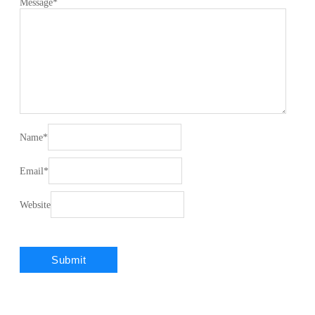
Message
*
Name
*
Email
*
Website