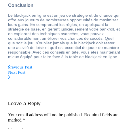
Conclusion
Le blackjack en ligne est un jeu de stratégie et de chance qui
offre aux joueurs de nombreuses opportunités de maximiser
leurs gains. En comprenant les règles, en appliquant la
stratégie de base, en gérant judicieusement votre bankroll, et
en explorant des techniques avancées, vous pouvez
considérablement améliorer vos chances de succès. Quel
que soit le jeu, n’oubliez jamais que le blackjack doit rester
une activité de loisir et qu’il est essentiel de jouer de manière
responsable. Avec ces conseils en tête, vous êtes maintenant
mieux équipé pour faire face à la table de blackjack en ligne.
Previous Post
Next Post
Leave a Reply
Your email address will not be published.
Required fields are
marked
*