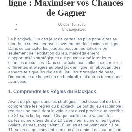
ligne : Maximiser vos Chances
de Gagner
October 15, 2025
Uncategorized
-
Le blackjack, l’un des jeux de cartes les plus populaires au
monde, a su évoluer avec l’avènement des casinos en ligne.
Dans ce contexte, les joueurs peuvent bénéficier non
seulement de l’excitation du jeu, mais également
d’opportunités stratégiques qui peuvent améliorer leurs
chances de succès. Dans cet article, nous allons explorer les
différentes stratégies au blackjack en ligne, en abordant des
aspects tels que les règles du jeu, les stratégies de base,
l’importance de la gestion de bankroll, et d’autres techniques
avancées.
1. Comprendre les Règles du Blackjack
Avant de plonger dans les stratégies, il est essentiel de bien
comprendre les règles du blackjack. Le but du jeu est simple :
réaliser une main dont la valeur est aussi proche que possible
de 21 sans la dépasser. Chaque carte a une valeur : les
cartes numérotées de 2 à 10 valent leur numéro, les figures
(valets, dames, rois) valent 10, et les as peuvent valoir 1 ou
11, selon ce qui convient le mieux à la main. Les joueurs sont