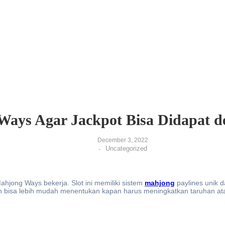
Ways Agar Jackpot Bisa Didapat 
December 3, 2022
Uncategorized
-
ong Ways bekerja. Slot ini memiliki sistem
mahjong
paylines unik 
bisa lebih mudah menentukan kapan harus meningkatkan taruhan atau 