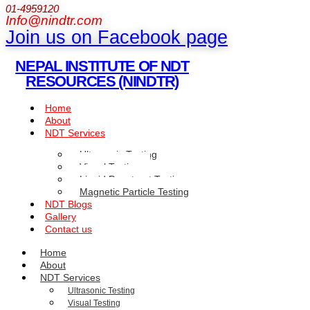
01-4959120
Info@nindtr.com
Join us on Facebook page
NEPAL INSTITUTE OF NDT
RESOURCES (NINDTR)
Home
About
NDT Services
Ultrasonic Testing
Visual Testing
Liquid Penetrant Testing
Magnetic Particle Testing
NDT Blogs
Gallery
Contact us
Home
About
NDT Services
Ultrasonic Testing
Visual Testing