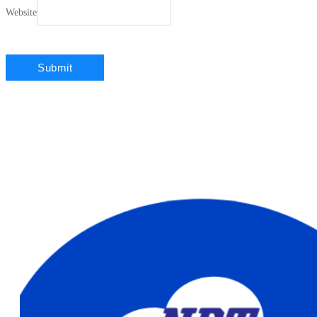
Website