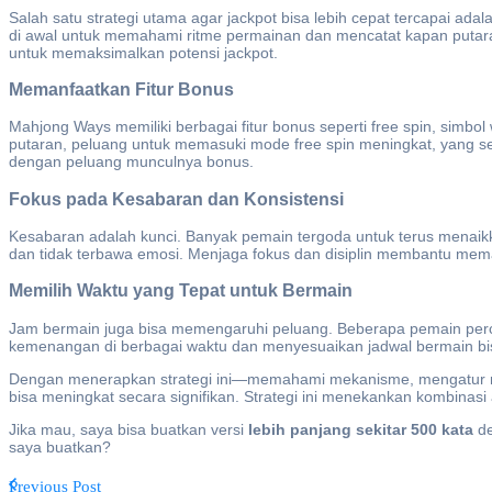
Salah satu strategi utama agar jackpot bisa lebih cepat tercapai a
di awal untuk memahami ritme permainan dan mencatat kapan putaran
untuk memaksimalkan potensi jackpot.
Memanfaatkan Fitur Bonus
Mahjong Ways memiliki berbagai fitur bonus seperti free spin, simbol w
putaran, peluang untuk memasuki mode free spin meningkat, yang se
dengan peluang munculnya bonus.
Fokus pada Kesabaran dan Konsistensi
Kesabaran adalah kunci. Banyak pemain tergoda untuk terus menaikk
dan tidak terbawa emosi. Menjaga fokus dan disiplin membantu mem
Memilih Waktu yang Tepat untuk Bermain
Jam bermain juga bisa memengaruhi peluang. Beberapa pemain perc
kemenangan di berbagai waktu dan menyesuaikan jadwal bermain bisa
Dengan menerapkan strategi ini—memahami mekanisme, mengatur mo
bisa meningkat secara signifikan. Strategi ini menekankan kombinasi
Jika mau, saya bisa buatkan versi
lebih panjang sekitar 500 kata
de
saya buatkan?
Previous Post