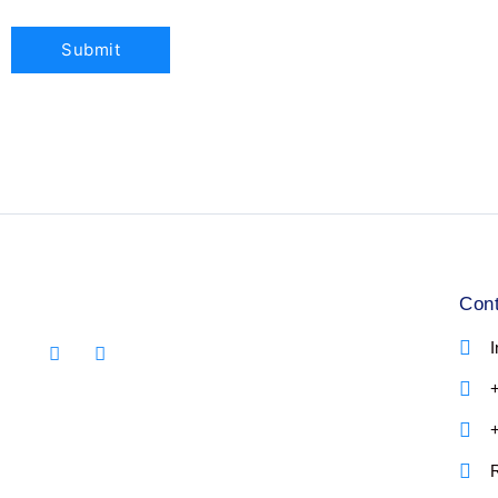
Cont
I