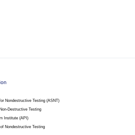
ion
for Nondestructive Testing (ASNT)
f Non-Destructive Testing
 Institute (API)
 of Nondestructive Testing