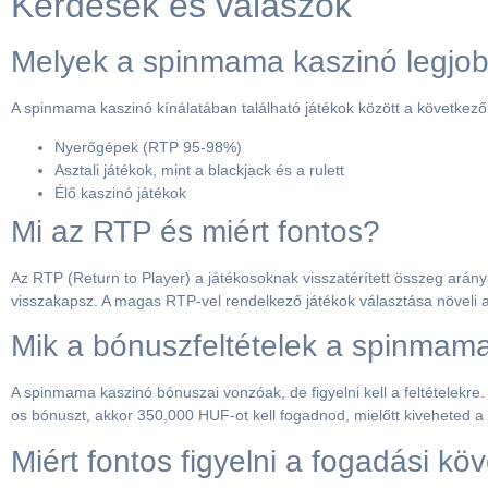
Kérdések és válaszok
Melyek a spinmama kaszinó legjob
A spinmama kaszinó kínálatában található játékok között a következő
Nyerőgépek (RTP 95-98%)
Asztali játékok, mint a blackjack és a rulett
Élő kaszinó játékok
Mi az RTP és miért fontos?
Az RTP (Return to Player) a játékosoknak visszatérített összeg arányá
visszakapsz. A magas RTP-vel rendelkező játékok választása növeli a
Mik a bónuszfeltételek a spinmam
A spinmama kaszinó bónuszai vonzóak, de figyelni kell a feltételekr
os bónuszt, akkor 350,000 HUF-ot kell fogadnod, mielőtt kiveheted 
Miért fontos figyelni a fogadási k