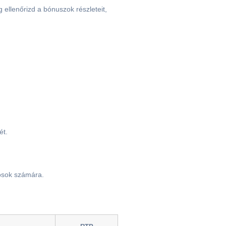
 ellenőrizd a bónuszok részleteit,
ét.
kosok számára.