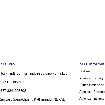
act Info
NDT Informat
NDT.net
nfo@nindtr.com or nindtresources@gmail.com
American Society 
+977-01-4959120
British Institute o
+977-9841557302
American Petroleum
American Institute
Ranibari, Samakhushi, Kathmandu, NEPAL