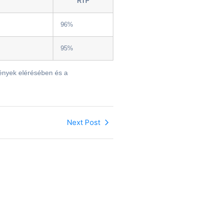
RTP
96%
95%
mények elérésében és a
Next Post