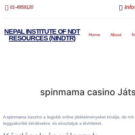
Inf
01-4959120
NEPAL INSTITUTE OF NDT
Home
About
N
RESOURCES (NINDTR)
spinmama casino Játs
A
spinmama
kaszinó a legjobb online játékélményeket kínálja, de mit
leggyakoribb kérdésekre, és eloszlatjuk a tévhiteket.