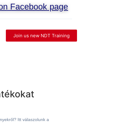
 on Facebook page
Join us new NDT Training
átékokat
yekről? Itt válaszolunk a