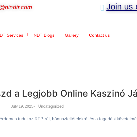
Join us
o@nindtr.com
DT Services
NDT Blogs
Gallery
Contact us
zd a Legjobb Online Kaszinó J
-
Uncategorized
July 19, 2025
 érdemes tudni az RTP-ről, bónuszfeltételekről és a fogadási követelmén