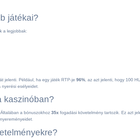
b játékai?
k a legjobbak:
t jelenti. Például, ha egy játék RTP-je
96%
, az azt jelenti, hogy 100 
 nyerési esélyeidet.
a kaszinóban?
e. Általában a bónuszokhoz
35x
fogadási követelmény tartozik. Ez azt je
a nyereményeidet.
övetelményekre?