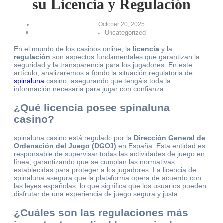
su Licencia y Regulación
October 20, 2025
Uncategorized
-
En el mundo de los casinos online, la
licencia
y la
regulación
son aspectos fundamentales que garantizan la
seguridad y la transparencia para los jugadores. En este
artículo, analizaremos a fondo la situación regulatoria de
spinaluna
casino, asegurando que tengáis toda la
información necesaria para jugar con confianza.
¿Qué licencia posee spinaluna
casino?
spinaluna casino está regulado por la
Dirección General de
Ordenación del Juego (DGOJ)
en España. Esta entidad es
responsable de supervisar todas las actividades de juego en
línea, garantizando que se cumplan las normativas
establecidas para proteger a los jugadores. La licencia de
spinaluna asegura que la plataforma opera de acuerdo con
las leyes españolas, lo que significa que los usuarios pueden
disfrutar de una experiencia de juego segura y justa.
¿Cuáles son las regulaciones más