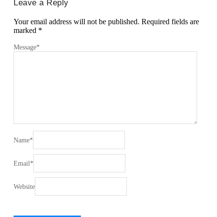
Leave a Reply
Your email address will not be published.
Required fields are
marked
*
Message
*
Name
*
Email
*
Website