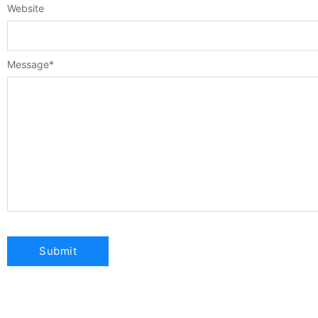
Website
Message
*