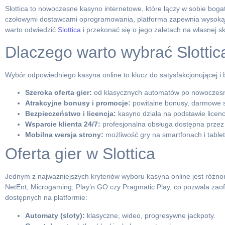
Slottica to nowoczesne kasyno internetowe, które łączy w sobie bogat
czołowymi dostawcami oprogramowania, platforma zapewnia wysoką jak
warto odwiedzić
Slottica
i przekonać się o jego zaletach na własnej s
Dlaczego warto wybrać Slottic
Wybór odpowiedniego kasyna online to klucz do satysfakcjonującej i be
Szeroka oferta gier:
od klasycznych automatów po nowoczesne 
Atrakcyjne bonusy i promocje:
powitalne bonusy, darmowe sp
Bezpieczeństwo i licencja:
kasyno działa na podstawie licenc
Wsparcie klienta 24/7:
profesjonalna obsługa dostępna przez c
Mobilna wersja strony:
możliwość gry na smartfonach i table
Oferta gier w Slottica
Jednym z najważniejszych kryteriów wyboru kasyna online jest różno
NetEnt, Microgaming, Play’n GO czy Pragmatic Play, co pozwala zaofe
dostępnych na platformie:
Automaty (sloty):
klasyczne, wideo, progresywne jackpoty.