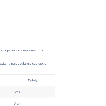
wydaną przez renomowany organ
tawiamy najpopularniejsze opcje
Opłaty
Brak
Brak