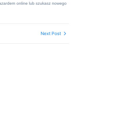
 hazardem online lub szukasz nowego
Next Post