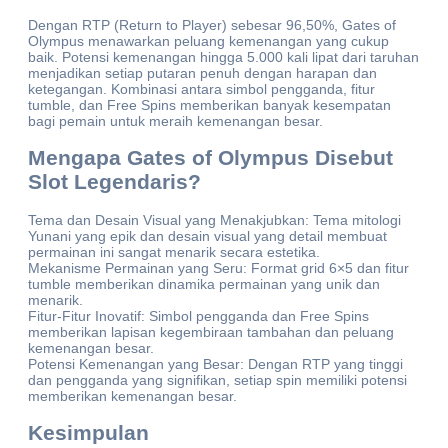
Dengan RTP (Return to Player) sebesar 96,50%, Gates of
Olympus menawarkan peluang kemenangan yang cukup
baik. Potensi kemenangan hingga 5.000 kali lipat dari taruhan
menjadikan setiap putaran penuh dengan harapan dan
ketegangan. Kombinasi antara simbol pengganda, fitur
tumble, dan Free Spins memberikan banyak kesempatan
bagi pemain untuk meraih kemenangan besar.
Mengapa Gates of Olympus Disebut
Slot Legendaris?
Tema dan Desain Visual yang Menakjubkan: Tema mitologi
Yunani yang epik dan desain visual yang detail membuat
permainan ini sangat menarik secara estetika.
Mekanisme Permainan yang Seru: Format grid 6×5 dan fitur
tumble memberikan dinamika permainan yang unik dan
menarik.
Fitur-Fitur Inovatif: Simbol pengganda dan Free Spins
memberikan lapisan kegembiraan tambahan dan peluang
kemenangan besar.
Potensi Kemenangan yang Besar: Dengan RTP yang tinggi
dan pengganda yang signifikan, setiap spin memiliki potensi
memberikan kemenangan besar.
Kesimpulan