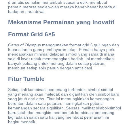
dramatis semakin menambah suasana epik, membuat
pemain merasa seolah-olah mereka benar-benar berada di
hadapan para dewa.
Mekanisme Permainan yang Inovatif
Format Grid 6×5
Gates of Olympus menggunakan format grid 6 gulungan dan
5 baris tanpa garis pembayaran tetap. Pemain hanya perlu
mendapatkan minimal delapan simbol yang sama di mana
saja di layar untuk memenangkan hadiah. Ini memberikan
banyak peluang untuk menang dalam setiap putaran,
membuat setiap spin penuh dengan antisipasi.
Fitur Tumble
Setiap kali kombinasi pemenang terbentuk, simbol-simbol
yang menang akan meledak dan digantikan oleh simbol baru
yang jatuh dari atas. Fitur ini memungkinkan kemenangan
beruntun dalam satu putaran, meningkatkan potensi
kemenangan secara signifikan. Sensasi melihat simbol-simbol
baru jatuh dan mungkin membentuk kombinasi pemenang
lagi adalah salah satu hal yang membuat permainan ini
begitu menarik.