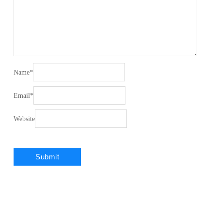
Name
*
Email
*
Website