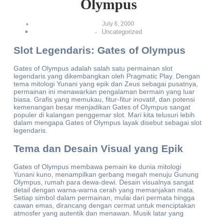
Olympus
July 6, 2000
Uncategorized
-
Slot Legendaris: Gates of Olympus
Gates of Olympus adalah salah satu permainan slot
legendaris yang dikembangkan oleh Pragmatic Play. Dengan
tema mitologi Yunani yang epik dan Zeus sebagai pusatnya,
permainan ini menawarkan pengalaman bermain yang luar
biasa. Grafis yang memukau, fitur-fitur inovatif, dan potensi
kemenangan besar menjadikan Gates of Olympus sangat
populer di kalangan penggemar slot. Mari kita telusuri lebih
dalam mengapa Gates of Olympus layak disebut sebagai slot
legendaris.
Tema dan Desain Visual yang Epik
Gates of Olympus membawa pemain ke dunia mitologi
Yunani kuno, menampilkan gerbang megah menuju Gunung
Olympus, rumah para dewa-dewi. Desain visualnya sangat
detail dengan warna-warna cerah yang memanjakan mata.
Setiap simbol dalam permainan, mulai dari permata hingga
cawan emas, dirancang dengan cermat untuk menciptakan
atmosfer yang autentik dan menawan. Musik latar yang