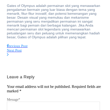
Gates of Olympus adalah permainan slot yang menawarkan
pengalaman bermain yang luar biasa dengan tema yang
menarik, fitur-fitur inovatif, dan potensi kemenangan yang
besar. Desain visual yang memukau dan mekanisme
permainan yang seru menjadikan permainan ini sangat
menarik bagi pemain dari berbagai kalangan. Jika Anda
mencari permainan slot legendaris yang menawarkan
petualangan seru dan peluang untuk memenangkan hadiah
besar, Gates of Olympus adalah pilihan yang tepat.
Previous Post
Next Post
Leave a Reply
Your email address will not be published.
Required fields are
marked
*
Message
*