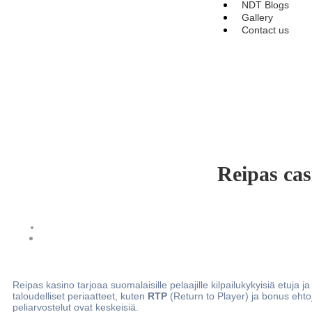
NDT Blogs
Gallery
Contact us
Reipas cas
Reipas kasino tarjoaa suomalaisille pelaajille kilpailukykyisiä etuj
taloudelliset periaatteet, kuten
RTP
(Return to Player) ja bonus ehtoj
peliarvostelut ovat keskeisiä.