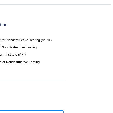
tion
 for Nondestructive Testing (ASNT)
of Non-Destructive Testing
um Institute (API)
e of Nondestructive Testing