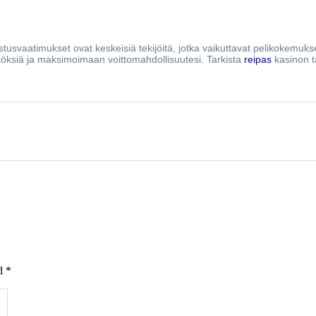
usvaatimukset ovat keskeisiä tekijöitä, jotka vaikuttavat pelikokemukse
töksiä ja maksimoimaan voittomahdollisuutesi. Tarkista
reipas
kasinon t
ed
*