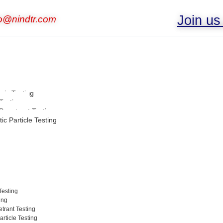
Join u
fo@nindtr.com
nic Testing
Testing
 Penetrant Testing
ic Particle Testing
Testing
ing
trant Testing
rticle Testing