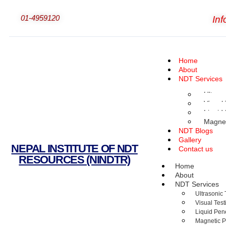
01-4959120
In
Home
About
NDT Services
Ultraso
Visual 
Liquid
Magnet
NDT Blogs
Gallery
NEPAL INSTITUTE OF NDT
Contact us
RESOURCES (NINDTR)
Home
About
NDT Services
Ultrasonic 
Visual Test
Liquid Pene
Magnetic Pa