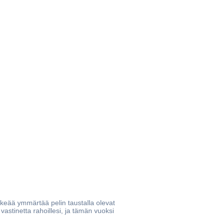
ärkeää ymmärtää pelin taustalla olevat
astinetta rahoillesi, ja tämän vuoksi