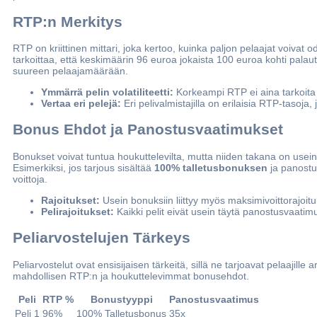
RTP:n Merkitys
RTP on kriittinen mittari, joka kertoo, kuinka paljon pelaajat voivat o
tarkoittaa, että keskimäärin 96 euroa jokaista 100 euroa kohti palaut
suureen pelaajamäärään.
Ymmärrä pelin volatiliteetti:
Korkeampi RTP ei aina tarkoita pa
Vertaa eri pelejä:
Eri pelivalmistajilla on erilaisia RTP-tasoja, 
Bonus Ehdot ja Panostusvaatimukset
Bonukset voivat tuntua houkuttelevilta, mutta niiden takana on usei
Esimerkiksi, jos tarjous sisältää
100% talletusbonuksen
ja panost
voittoja.
Rajoitukset:
Usein bonuksiin liittyy myös maksimivoittorajoit
Pelirajoitukset:
Kaikki pelit eivät usein täytä panostusvaatim
Peliarvostelujen Tärkeys
Peliarvostelut ovat ensisijaisen tärkeitä, sillä ne tarjoavat pelaajill
mahdollisen RTP:n ja houkuttelevimmat bonusehdot.
Peli
RTP %
Bonustyyppi
Panostusvaatimus
Peli 1
96%
100% Talletusbonus
35x