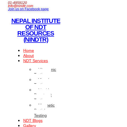
01-4959120
Info@nindtr.com
Join us on Facebook page
NEPAL INSTITUTE
OF NDT
RESOURCES
(NINDTR)
Home
About
NDT Services
Ultrasonic
Testing
Visual
Testing
Liquid
Penetrant
Testing
Magnetic
Particle
Testing
NDT Blogs
Gallery