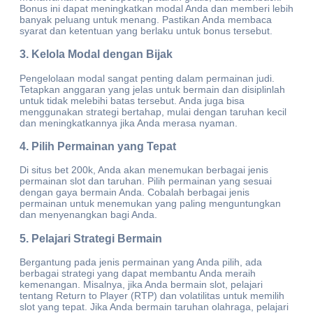
Bonus ini dapat meningkatkan modal Anda dan memberi lebih
banyak peluang untuk menang. Pastikan Anda membaca
syarat dan ketentuan yang berlaku untuk bonus tersebut.
3.
Kelola Modal dengan Bijak
Pengelolaan modal sangat penting dalam permainan judi.
Tetapkan anggaran yang jelas untuk bermain dan disiplinlah
untuk tidak melebihi batas tersebut. Anda juga bisa
menggunakan strategi bertahap, mulai dengan taruhan kecil
dan meningkatkannya jika Anda merasa nyaman.
4.
Pilih Permainan yang Tepat
Di situs bet 200k, Anda akan menemukan berbagai jenis
permainan slot dan taruhan. Pilih permainan yang sesuai
dengan gaya bermain Anda. Cobalah berbagai jenis
permainan untuk menemukan yang paling menguntungkan
dan menyenangkan bagi Anda.
5.
Pelajari Strategi Bermain
Bergantung pada jenis permainan yang Anda pilih, ada
berbagai strategi yang dapat membantu Anda meraih
kemenangan. Misalnya, jika Anda bermain slot, pelajari
tentang Return to Player (RTP) dan volatilitas untuk memilih
slot yang tepat. Jika Anda bermain taruhan olahraga, pelajari