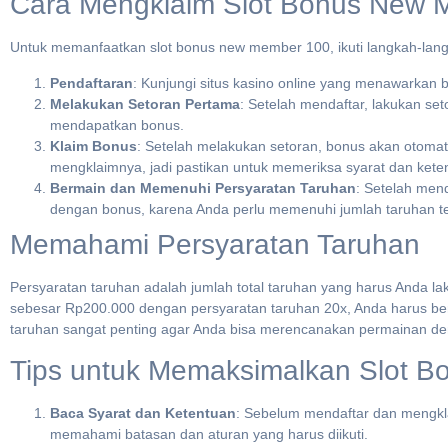
Cara Mengklaim Slot Bonus New 
Untuk memanfaatkan slot bonus new member 100, ikuti langkah-lang
Pendaftaran
: Kunjungi situs kasino online yang menawarkan 
Melakukan Setoran Pertama
: Setelah mendaftar, lakukan s
mendapatkan bonus.
Klaim Bonus
: Setelah melakukan setoran, bonus akan otom
mengklaimnya, jadi pastikan untuk memeriksa syarat dan kete
Bermain dan Memenuhi Persyaratan Taruhan
: Setelah men
dengan bonus, karena Anda perlu memenuhi jumlah taruhan t
Memahami Persyaratan Taruhan
Persyaratan taruhan adalah jumlah total taruhan yang harus Anda 
sebesar Rp200.000 dengan persyaratan taruhan 20x, Anda harus be
taruhan sangat penting agar Anda bisa merencanakan permainan de
Tips untuk Memaksimalkan Slot 
Baca Syarat dan Ketentuan
: Sebelum mendaftar dan mengkl
memahami batasan dan aturan yang harus diikuti.