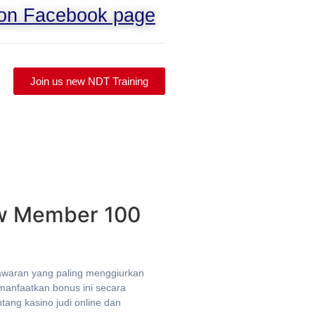
 on Facebook page
Join us new NDT Training
ew Member 100
tawaran yang paling menggiurkan
anfaatkan bonus ini secara
ang kasino judi online dan