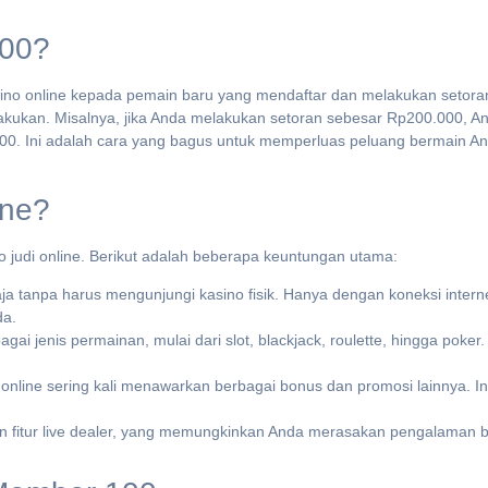
100?
ino online kepada pemain baru yang mendaftar dan melakukan setora
akukan. Misalnya, jika Anda melakukan setoran sebesar Rp200.000, 
00. Ini adalah cara yang bagus untuk memperluas peluang bermain A
ine?
 judi online. Berikut adalah beberapa keuntungan utama:
ja tanpa harus mengunjungi kasino fisik. Hanya dengan koneksi intern
da.
gai jenis permainan, mulai dari slot, blackjack, roulette, hingga po
o online sering kali menawarkan berbagai bonus dan promosi lainnya. I
an fitur live dealer, yang memungkinkan Anda merasakan pengalaman 