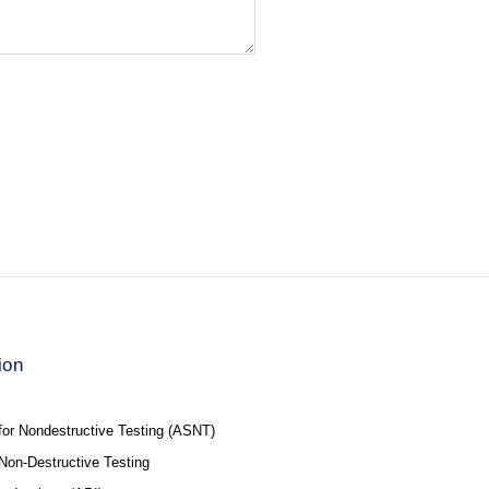
ion
for Nondestructive Testing (ASNT)
f Non-Destructive Testing