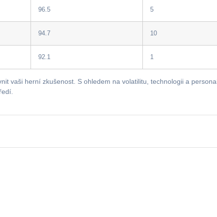
96.5
5
94.7
10
92.1
1
t vaši herní zkušenost. S ohledem na volatilitu, technologii a person
ředí.