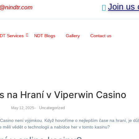
Join us
o@nindtr.com
DT Services
NDT Blogs
Gallery
Contact us
s na Hraní v Viperwin Casino
-
Uncategorized
May 12, 2025
Casino není výjimkou. Když hovoříme o nejlepším čase na hraní, je důlež
te měli vědět o technologii a nabídce her v tomto kasinu?