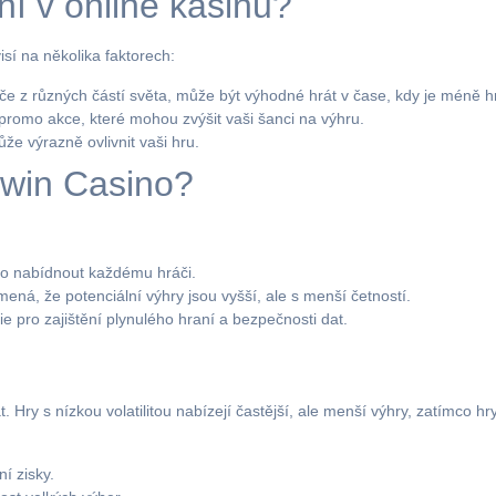
ní v online kasinu?
visí na několika faktorech:
če z různých částí světa, může být výhodné hrát v čase, kdy je méně h
promo akce, které mohou zvýšit vaši šanci na výhru.
ůže výrazně ovlivnit vaši hru.
rwin Casino?
co nabídnout každému hráči.
mená, že potenciální výhry jsou vyšší, ale s menší četností.
e pro zajištění plynulého hraní a bezpečnosti dat.
. Hry s nízkou volatilitou nabízejí častější, ale menší výhry, zatímco hry
ní zisky.