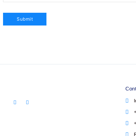
Cont
I