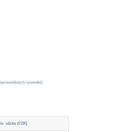
spravedlivých výsledků.
in. sázka (CZK)