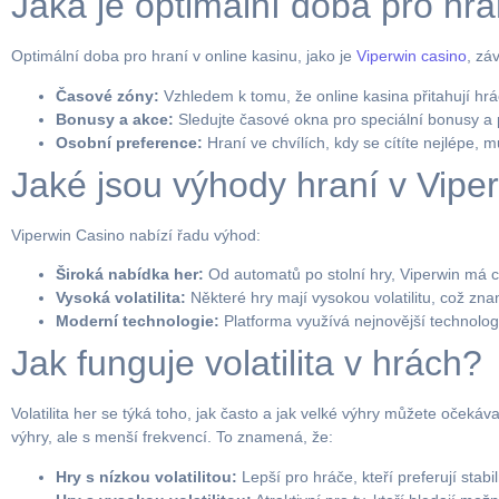
Jaká je optimální doba pro hra
Optimální doba pro hraní v online kasinu, jako je
Viperwin casino
, zá
Časové zóny:
Vzhledem k tomu, že online kasina přitahují hrá
Bonusy a akce:
Sledujte časové okna pro speciální bonusy a 
Osobní preference:
Hraní ve chvílích, kdy se cítíte nejlépe, m
Jaké jsou výhody hraní v Vipe
Viperwin Casino nabízí řadu výhod:
Široká nabídka her:
Od automatů po stolní hry, Viperwin má 
Vysoká volatilita:
Některé hry mají vysokou volatilitu, což zna
Moderní technologie:
Platforma využívá nejnovější technologi
Jak funguje volatilita v hrách?
Volatilita her se týká toho, jak často a jak velké výhry můžete očekávat
výhry, ale s menší frekvencí. To znamená, že:
Hry s nízkou volatilitou:
Lepší pro hráče, kteří preferují stabil