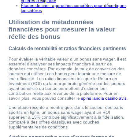
critères d’éligibilité
Études de cas : approches concrètes pour décortiquer
les critères
Utilisation de métadonnées
financières pour mesurer la valeur
réelle des bonus
Calculs de rentabilité et ratios financiers pertinents
Pour évaluer la véritable valeur d’un bonus sans wager, il est
essentiel d’analyser ses impacts financiers à partir de
données concrètes. Par exemple, le taux de conversion des
joueurs qui utilisent ces bonus peut fournir une mesure de
leur efficacité. Les ratios financiers tels que le Return on
Investment (ROI) ou la marge brute générée par les joueurs
ayant bénéficié du bonus permettent d’estimer leur
contribution réelle aux revenus de la plateforme. Pour en
savoir plus, vous pouvez consulter le
spins landia casino avis
.
Une étude récente a montré que, dans le secteur des paris
sportifs en ligne, un bonus sans wager ayant un ROI
supérieur à 15% contribue significativement à la fidélisation,
comparé à des offres classiques avec couches
supplémentaires de conditions.
Analyse comparative avec d’autres formes de