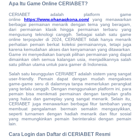
Apa Itu Game Online CERIABET?
CERIABET adalah platform game
online
https://www.ohanaqkona.com/
yang menawarkan
berbagai permainan menarik dengan tema yang beragam,
dari permainan klasik hingga permainan terbaru yang
mengusung teknologi canggih. Sebagai salah satu game
online terpopuler di 2024, CERIABET tidak hanya menarik
perhatian pemain berkat koleksi permainannya, tetapi juga
karena kemudahan akses dan kenyamanan yang ditawarkan.
Game ini menyediakan banyak pilihan permainan yang dapat
dimainkan oleh semua kalangan usia, menjadikannya salah
satu pilihan utama untuk para gamer di Indonesia.
Salah satu keunggulan CERIABET adalah sistem yang sangat
user-friendly. Pemain dapat dengan mudah mengakses
game-game seru di dalamnya tanpa memerlukan perangkat
yang terlalu canggih. Dengan menggunakan platform ini, para
pemain bisa menikmati permainan dengan tampilan grafis
yang halus dan gameplay yang sangat menarik. Selain itu,
CERIABET juga menawarkan berbagai fitur tambahan yang
membuat pengalaman bermain semakin mengasyikkan,
seperti turnamen dengan hadiah menarik dan fitur sosial
yang memungkinkan pemain berinteraksi dengan pemain
lain.
Cara Login dan Daftar di CERIABET Resmi