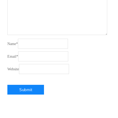
Name
*
Email
*
Website