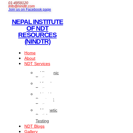
01-4959120
Info@nindtr.com
Join us on Facebook page
NEPAL INSTITUTE
OF NDT
RESOURCES
(NINDTR)
Home
About
NDT Services
Ultrasonic
Testing
Visual
Testing
Liquid
Penetrant
Testing
Magnetic
Particle
Testing
NDT Blogs
Gallery