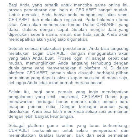
Bagi Anda yang tertarik untuk mencoba game online ini,
proses pendaftaran dan login di CERIABET sangat mudah.
Untuk memulai, Anda hanya perlu mengunjungi situs resmi
CERIABET dan melakukan registrasi. Pada halaman utama
situs, Anda akan menemukan tombol Daftar CERIABET yang
dapat diakses dengan cepat. Setelah mengisi data yang
diperlukan seperti nama, email, dan kata sandi, Anda akan
mendapatkan akun yang siap digunakan.
Setelah selesai melakukan pendaftaran, Anda bisa langsung
melakukan Login CERIABET dengan menggunakan akun
yang telah Anda buat. Proses login ini sangat cepat dan
mudah, memungkinkan Anda langsung terhubung dengan
dunia game yang menyenangkan di platform ini. Di dalam
platform CERIABET, pemain akan disuguhi berbagai pilihan
permainan yang dapat diakses kapan saja dan di mana saja,
sehingga Anda tidak akan pernah merasa bosan.
Selain itu, bagi para pemain yang ingin mendapatkan
pengalaman yang lebih maksimal, CERIABET Resmi juga
menawarkan berbagai bonus menarik untuk pemain baru
maupun pemain setia. Dengan berbagai promosi yang
disediakan, Anda bisa lebih menikmati setiap sesi permainan
dengan lebih banyak keuntungan.
Sebagai platform game online yang terus berkembang,
CERIABET berkomitmen untuk selalu memperbarui dan
meningkatkan kualitas layanan, baik dari segi permainan