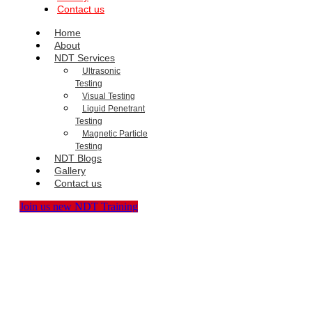
Contact us
Home
About
NDT Services
Ultrasonic
Testing
Visual Testing
Liquid Penetrant
Testing
Magnetic Particle
Testing
NDT Blogs
Gallery
Contact us
Join us new NDT Training