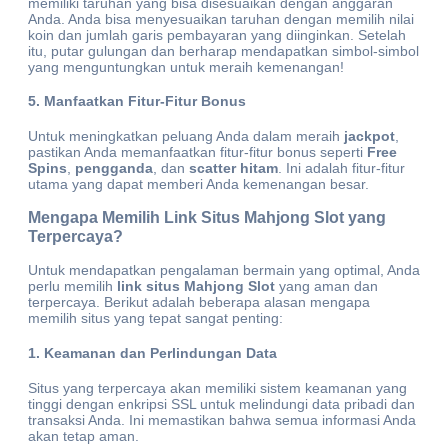
memiliki taruhan yang bisa disesuaikan dengan anggaran
Anda. Anda bisa menyesuaikan taruhan dengan memilih nilai
koin dan jumlah garis pembayaran yang diinginkan. Setelah
itu, putar gulungan dan berharap mendapatkan simbol-simbol
yang menguntungkan untuk meraih kemenangan!
5.
Manfaatkan Fitur-Fitur Bonus
Untuk meningkatkan peluang Anda dalam meraih
jackpot
,
pastikan Anda memanfaatkan fitur-fitur bonus seperti
Free
Spins
,
pengganda
, dan
scatter hitam
. Ini adalah fitur-fitur
utama yang dapat memberi Anda kemenangan besar.
Mengapa Memilih
Link Situs Mahjong Slot
yang
Terpercaya?
Untuk mendapatkan pengalaman bermain yang optimal, Anda
perlu memilih
link situs Mahjong Slot
yang aman dan
terpercaya. Berikut adalah beberapa alasan mengapa
memilih situs yang tepat sangat penting:
1.
Keamanan dan Perlindungan Data
Situs yang terpercaya akan memiliki sistem keamanan yang
tinggi dengan enkripsi SSL untuk melindungi data pribadi dan
transaksi Anda. Ini memastikan bahwa semua informasi Anda
akan tetap aman.