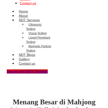
Contact us
Home
About
NDT Services
Ultrasonic
Testing
Visual Testing
Liquid Penetrant
Testing
Magnetic Particle
Testing
NDT Blogs
Gallery
Contact us
Join us new NDT Training
Menang Besar di Mahjong