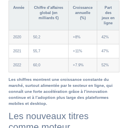
Année
Chiffre d’affaires
Croissance
Part
global (en
annuelle
des
milliards €)
(%)
jeux en
ligne
2020
50,2
+8%
42%
2021
55,7
+11%
47%
2022
60,0
+7.9%
52%
Les chiffres montrent une croissance constante du
marché, surtout alimentée par le secteur en ligne, qui
connaît une forte accélération grâce à l’innovation
continue et à l’adoption plus large des plateformes
mobiles et desktop.
Les nouveaux titres
comme moteur