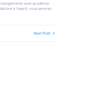
es changements avec prudence.
ations à l’esprit, vous pourrez
Next Post