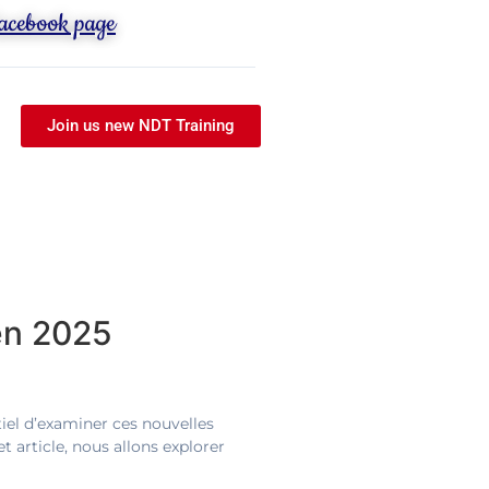
Facebook page
Join us new NDT Training
en 2025
tiel d’examiner ces nouvelles
 article, nous allons explorer