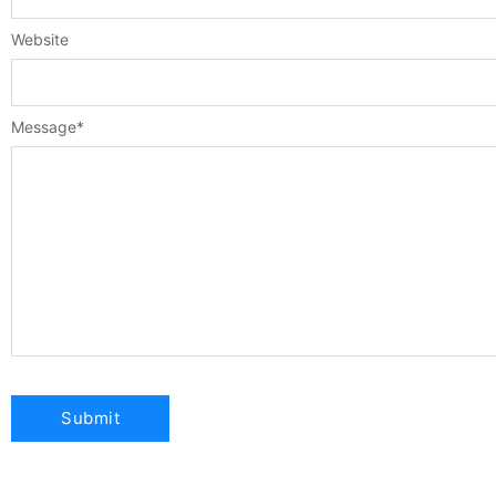
Website
Message
*