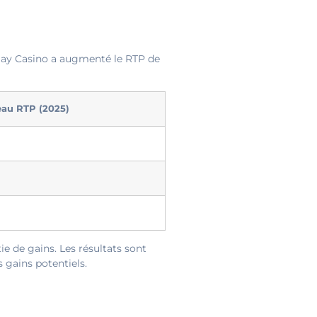
aplay Casino a augmenté le RTP de
au RTP (2025)
e de gains. Les résultats sont
 gains potentiels.