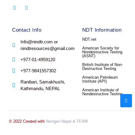
Contact Info
NDT Information
NDT.net
Info@nindtr.com or
nindtresources@gmail.com
American Society for
Nondestructive Testing
(ASNT)
+977-01-4959120
British Institute of Non-
Destructive Testing
+977-9841557302
American Petroleum
Institute (API)
Ranibari, Samakhushi,
Kathmandu, NEPAL
American Institute of
Nondestructive Testing
© 2022 Created with
Nextgen Nepal
& TEAM