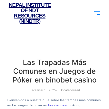
NEPAL INSTITUTE
OF NDT
RESOURCES
(NINDTR)
Las Trapadas Más
Comunes en Juegos de
Póker en binobet casino
-
Uncategorized
December 10, 2025
Bienvenidos a nuestra guía sobre las trampas más comunes
en los juegos de póker en
binobet casino
. Aquí,