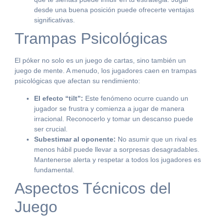
desde una buena posición puede ofrecerte ventajas
significativas.
Trampas Psicológicas
El póker no solo es un juego de cartas, sino también un
juego de mente. A menudo, los jugadores caen en trampas
psicológicas que afectan su rendimiento:
El efecto “tilt”:
Este fenómeno ocurre cuando un
jugador se frustra y comienza a jugar de manera
irracional. Reconocerlo y tomar un descanso puede
ser crucial.
Subestimar al oponente:
No asumir que un rival es
menos hábil puede llevar a sorpresas desagradables.
Mantenerse alerta y respetar a todos los jugadores es
fundamental.
Aspectos Técnicos del
Juego