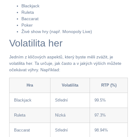
Blackjack
Ruleta
Baccarat
Poker
Živé show hry (např. Monopoly Live)
Volatilita her
Jedním z klíčových aspektů, který byste měli zvážit, je
volatilita her. Ta určuje, jak často a v jakých výších můžete
očekávat výhry. Například:
Hra
Volatilita
RTP (%)
Blackjack
Střední
99.5%
Ruleta
Nízká
97.3%
Baccarat
Střední
98.94%