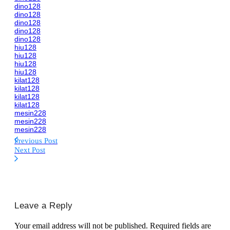
dino128
dino128
dino128
dino128
dino128
hiu128
hiu128
hiu128
hiu128
kilat128
kilat128
kilat128
kilat128
mesin228
mesin228
mesin228
Previous Post
Next Post
Leave a Reply
Your email address will not be published.
Required fields are