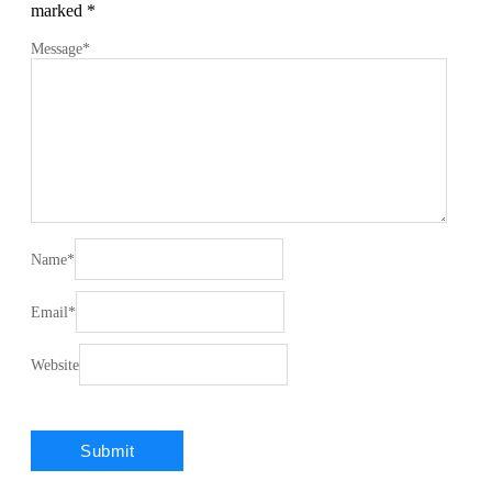
marked
*
Message
*
Name
*
Email
*
Website