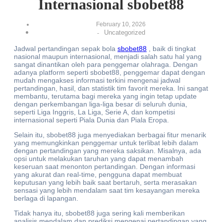
Internasional sbobet88
February 10, 2026
Uncategorized
-
Jadwal pertandingan sepak bola
sbobet88
, baik di tingkat
nasional maupun internasional, menjadi salah satu hal yang
sangat dinantikan oleh para penggemar olahraga. Dengan
adanya platform seperti sbobet88, penggemar dapat dengan
mudah mengakses informasi terkini mengenai jadwal
pertandingan, hasil, dan statistik tim favorit mereka. Ini sangat
membantu, terutama bagi mereka yang ingin tetap update
dengan perkembangan liga-liga besar di seluruh dunia,
seperti Liga Inggris, La Liga, Serie A, dan kompetisi
internasional seperti Piala Dunia dan Piala Eropa.
Selain itu, sbobet88 juga menyediakan berbagai fitur menarik
yang memungkinkan penggemar untuk terlibat lebih dalam
dengan pertandingan yang mereka saksikan. Misalnya, ada
opsi untuk melakukan taruhan yang dapat menambah
keseruan saat menonton pertandingan. Dengan informasi
yang akurat dan real-time, pengguna dapat membuat
keputusan yang lebih baik saat bertaruh, serta merasakan
sensasi yang lebih mendalam saat tim kesayangan mereka
berlaga di lapangan.
Tidak hanya itu, sbobet88 juga sering kali memberikan
analisis mendalam dan prediksi mengenai pertandingan yang