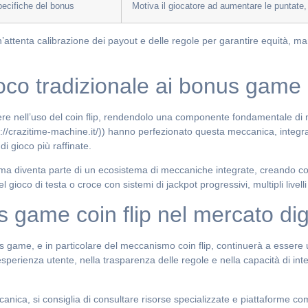
specifiche del bonus
Motiva il giocatore ad aumentare le puntate
’attenta calibrazione dei payout e delle regole per garantire equità, m
oco tradizionale ai bonus game d
tiere nell’uso del coin flip, rendendolo una componente fondamentale di m
://crazitime-machine.it/)) hanno perfezionato questa meccanica, integr
i gioco più raffinate.
nus, ma diventa parte di un ecosistema di meccaniche integrate, creando 
ioco di testa o croce con sistemi di jackpot progressivi, multipli livelli
s game coin flip nel mercato dig
s game, e in particolare del meccanismo coin flip, continuerà a essere 
esperienza utente, nella trasparenza delle regole e nella capacità di int
ccanica, si consiglia di consultare risorse specializzate e piattaforme 