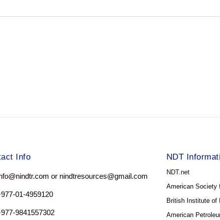
act Info
NDT Informat
NDT.net
nfo@nindtr.com or nindtresources@gmail.com
American Society 
+977-01-4959120
British Institute o
+977-9841557302
American Petroleum