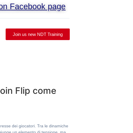
 on Facebook page
Join us new NDT Training
Coin Flip come
esse dei giocatori. Tra le dinamiche
giunge un elemento di tensione, ma