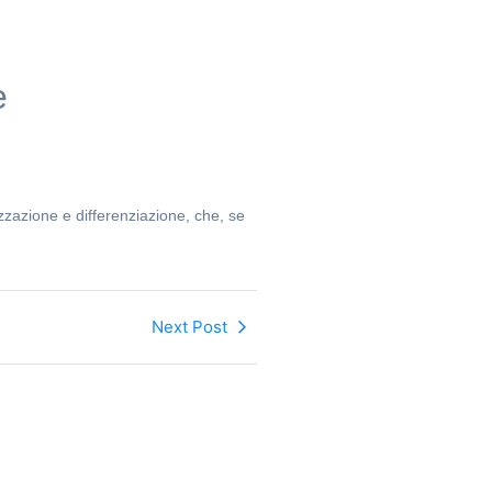
e
zzazione e differenziazione, che, se
Next Post