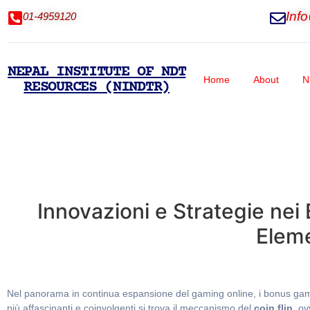
Inf
01-4959120
NEPAL INSTITUTE OF NDT
Home
About
N
RESOURCES (NINDTR)
Innovazioni e Strategie nei
Eleme
Nel panorama in continua espansione del gaming online, i bonus game
più affascinanti e coinvolgenti si trova il meccanismo del
coin flip
, o