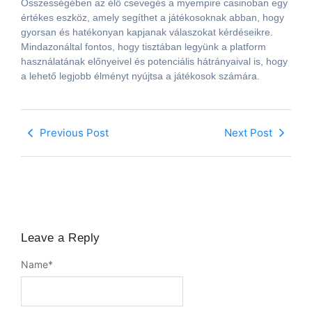
Összességében az élő csevegés a myempire casinoban egy
értékes eszköz, amely segíthet a játékosoknak abban, hogy
gyorsan és hatékonyan kapjanak válaszokat kérdéseikre.
Mindazonáltal fontos, hogy tisztában legyünk a platform
használatának előnyeivel és potenciális hátrányaival is, hogy
a lehető legjobb élményt nyújtsa a játékosok számára.
Previous Post
Next Post
Leave a Reply
Name
*