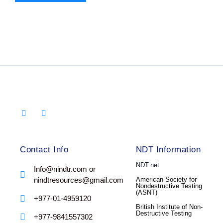
Contact Info
NDT Information
NDT.net
Info@nindtr.com or
nindtresources@gmail.com
American Society for
Nondestructive Testing
(ASNT)
+977-01-4959120
British Institute of Non-
Destructive Testing
+977-9841557302