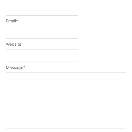
Email
*
Website
Message
*