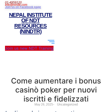
01-4959120
Info@nindtr.com
Join us on Facebook page
NEPAL INSTITUTE
OF NDT
RESOURCES
(NINDTR)
Join us new NDT Training
Come aumentare i bonus
casinò poker per nuovi
iscritti e fidelizzati
-
Uncategorized
May 26, 2025