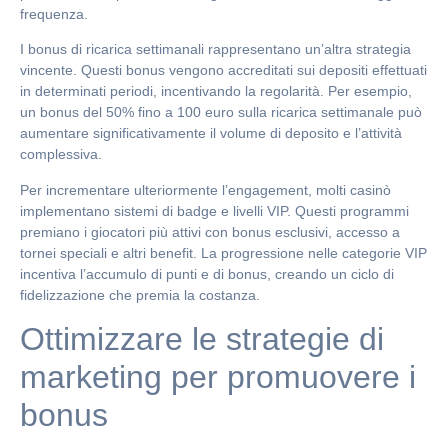
frequenza.
I bonus di ricarica settimanali rappresentano un’altra strategia
vincente. Questi bonus vengono accreditati sui depositi effettuati
in determinati periodi, incentivando la regolarità. Per esempio,
un bonus del 50% fino a 100 euro sulla ricarica settimanale può
aumentare significativamente il volume di deposito e l’attività
complessiva.
Per incrementare ulteriormente l’engagement, molti casinò
implementano sistemi di badge e livelli VIP. Questi programmi
premiano i giocatori più attivi con bonus esclusivi, accesso a
tornei speciali e altri benefit. La progressione nelle categorie VIP
incentiva l’accumulo di punti e di bonus, creando un ciclo di
fidelizzazione che premia la costanza.
Ottimizzare le strategie di
marketing per promuovere i
bonus