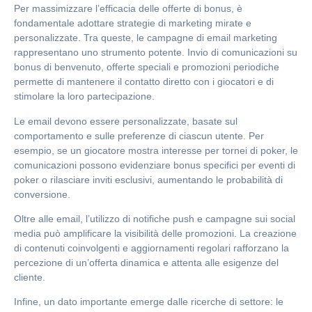
Per massimizzare l’efficacia delle offerte di bonus, è
fondamentale adottare strategie di marketing mirate e
personalizzate. Tra queste, le campagne di email marketing
rappresentano uno strumento potente. Invio di comunicazioni su
bonus di benvenuto, offerte speciali e promozioni periodiche
permette di mantenere il contatto diretto con i giocatori e di
stimolare la loro partecipazione.
Le email devono essere personalizzate, basate sul
comportamento e sulle preferenze di ciascun utente. Per
esempio, se un giocatore mostra interesse per tornei di poker, le
comunicazioni possono evidenziare bonus specifici per eventi di
poker o rilasciare inviti esclusivi, aumentando le probabilità di
conversione.
Oltre alle email, l’utilizzo di notifiche push e campagne sui social
media può amplificare la visibilità delle promozioni. La creazione
di contenuti coinvolgenti e aggiornamenti regolari rafforzano la
percezione di un’offerta dinamica e attenta alle esigenze del
cliente.
Infine, un dato importante emerge dalle ricerche di settore: le