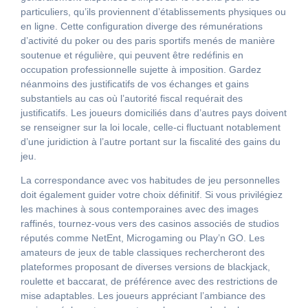
particuliers, qu’ils proviennent d’établissements physiques ou
en ligne. Cette configuration diverge des rémunérations
d’activité du poker ou des paris sportifs menés de manière
soutenue et régulière, qui peuvent être redéfinis en
occupation professionnelle sujette à imposition. Gardez
néanmoins des justificatifs de vos échanges et gains
substantiels au cas où l’autorité fiscal requérait des
justificatifs. Les joueurs domiciliés dans d’autres pays doivent
se renseigner sur la loi locale, celle-ci fluctuant notablement
d’une juridiction à l’autre portant sur la fiscalité des gains du
jeu.
La correspondance avec vos habitudes de jeu personnelles
doit également guider votre choix définitif. Si vous privilégiez
les machines à sous contemporaines avec des images
raffinés, tournez-vous vers des casinos associés de studios
réputés comme NetEnt, Microgaming ou Play’n GO. Les
amateurs de jeux de table classiques rechercheront des
plateformes proposant de diverses versions de blackjack,
roulette et baccarat, de préférence avec des restrictions de
mise adaptables. Les joueurs appréciant l’ambiance des