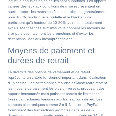
lequel le bonus et les gains liés sont supprimés. Les apports
variées des jeux aux conditions de mise représentent un
autre trappe : les machines à sous participent généralement
pour 100%, tandis que la roulette et le blackjack ne
participent qu’à hauteur de 10-20%, voire sont totalement
exclus. Maîtriser ces subtilités vous donnera les moyens de
tirer parti optimalement les promotions et d’éviter les
déceptions liées aux incompréhensions.
Moyens de paiement et
durées de retrait
La diversité des options de versement et de retrait
représente un critère fonctionnel important dans l’évaluation
d’un casino. Les cartes bancaires Visa et Mastercard restent
les moyens de paiement les plus universels, proposant des
apports instantanés mais pâtissant parfois de limitations
fixées par certaines banques aux transactions de jeu. Les
comptes électroniques comme Skrill, Neteller et PayPal
fournissent des transactions promptes dans les deux
directions, avec des retraits généralement gérés en 24-48