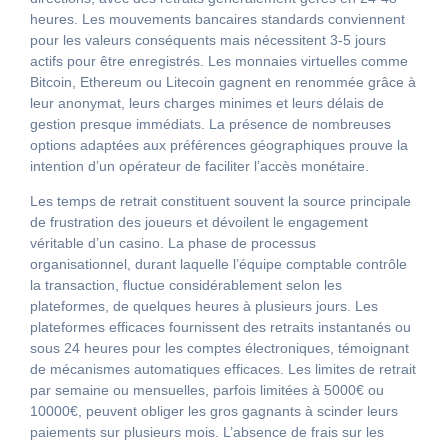
heures. Les mouvements bancaires standards conviennent
pour les valeurs conséquents mais nécessitent 3-5 jours
actifs pour être enregistrés. Les monnaies virtuelles comme
Bitcoin, Ethereum ou Litecoin gagnent en renommée grâce à
leur anonymat, leurs charges minimes et leurs délais de
gestion presque immédiats. La présence de nombreuses
options adaptées aux préférences géographiques prouve la
intention d’un opérateur de faciliter l’accès monétaire.
Les temps de retrait constituent souvent la source principale
de frustration des joueurs et dévoilent le engagement
véritable d’un casino. La phase de processus
organisationnel, durant laquelle l’équipe comptable contrôle
la transaction, fluctue considérablement selon les
plateformes, de quelques heures à plusieurs jours. Les
plateformes efficaces fournissent des retraits instantanés ou
sous 24 heures pour les comptes électroniques, témoignant
de mécanismes automatiques efficaces. Les limites de retrait
par semaine ou mensuelles, parfois limitées à 5000€ ou
10000€, peuvent obliger les gros gagnants à scinder leurs
paiements sur plusieurs mois. L’absence de frais sur les