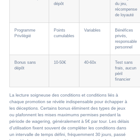
dépôt
du jeu,
récompense
de loyauté
Programme
Points
Variables
Bénéfices
Privilégié
cumulables
privés,
responsable
personnel
Bonus sans
10-50€
40-60x
Test sans
dépôt
frais, aucun
péril
financier
La lecture soigneuse des conditions et conditions liés à
chaque promotion se révèle indispensable pour échapper à
les déceptions. Certains bonus éliminent des types de jeux
ou plafonnent les mises maximums permises pendant la
période de wagering, généralement à 5€ par tour. Les délais
d’utilisation fixent souvent de compléter les conditions dans
un intervalle de temps défini, fréquemment 30 jours, passé