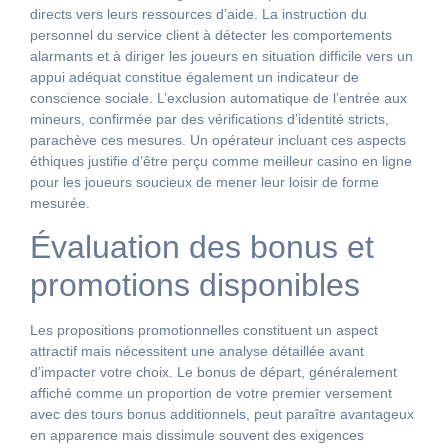
directs vers leurs ressources d’aide. La instruction du
personnel du service client à détecter les comportements
alarmants et à diriger les joueurs en situation difficile vers un
appui adéquat constitue également un indicateur de
conscience sociale. L’exclusion automatique de l’entrée aux
mineurs, confirmée par des vérifications d’identité stricts,
parachève ces mesures. Un opérateur incluant ces aspects
éthiques justifie d’être perçu comme meilleur casino en ligne
pour les joueurs soucieux de mener leur loisir de forme
mesurée.
Évaluation des bonus et
promotions disponibles
Les propositions promotionnelles constituent un aspect
attractif mais nécessitent une analyse détaillée avant
d’impacter votre choix. Le bonus de départ, généralement
affiché comme un proportion de votre premier versement
avec des tours bonus additionnels, peut paraître avantageux
en apparence mais dissimule souvent des exigences