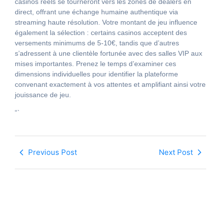
casinos réels se tourneront vers les zones de dealers en
direct, offrant une échange humaine authentique via
streaming haute résolution. Votre montant de jeu influence
également la sélection : certains casinos acceptent des
versements minimums de 5-10€, tandis que d’autres
s’adressent à une clientèle fortunée avec des salles VIP aux
mises importantes. Prenez le temps d’examiner ces
dimensions individuelles pour identifier la plateforme
convenant exactement à vos attentes et amplifiant ainsi votre
jouissance de jeu.
“`
Previous Post
Next Post