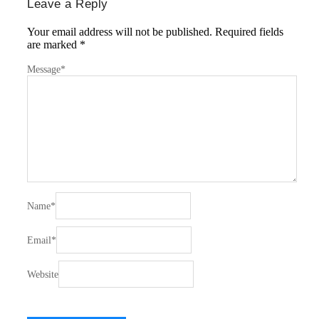
Leave a Reply
Your email address will not be published.
Required fields
are marked
*
Message
*
Name
*
Email
*
Website