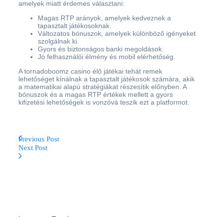
amelyek miatt érdemes választani:
Magas RTP arányok, amelyek kedveznek a
tapasztalt játékosoknak.
Változatos bónuszok, amelyek különböző igényeket
szolgálnak ki.
Gyors és biztonságos banki megoldások.
Jó felhasználói élmény és mobil elérhetőség.
A tornadoboomz casino élő játékai tehát remek
lehetőséget kínálnak a tapasztalt játékosok számára, akik
a matematikai alapú stratégiákat részesítik előnyben. A
bónuszok és a magas RTP értékek mellett a gyors
kifizetési lehetőségek is vonzóvá teszik ezt a platformot.
Previous Post
Next Post