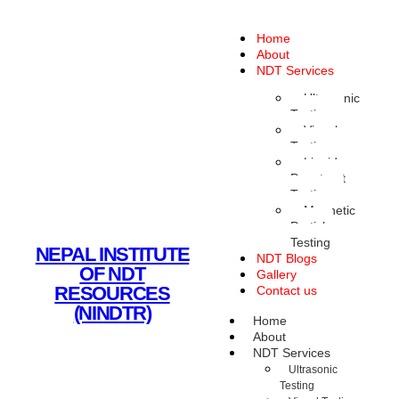
Home
About
NDT Services
Ultrasonic
Testing
Visual
Testing
Liquid
Penetrant
Testing
Magnetic
Particle
Testing
NEPAL INSTITUTE
NDT Blogs
OF NDT
Gallery
RESOURCES
Contact us
(NINDTR)
Home
About
NDT Services
Ultrasonic
Testing