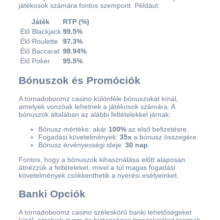
játékosok számára fontos szempont. Például:
Játék
RTP (%)
Élő Blackjack
99.5%
Élő Roulette
97.3%
Élő Baccarat
98.94%
Élő Poker
95.5%
Bónuszok és Promóciók
A tornadoboomz casino különféle bónuszokat kínál,
amelyek vonzóak lehetnek a játékosok számára. A
bónuszok általában az alábbi feltételekkel járnak:
Bónusz mértéke: akár
100%
az első befizetésre.
Fogadási követelmények:
35x
a bónusz összegére.
Bónusz érvényességi ideje:
30 nap
.
Fontos, hogy a bónuszok kihasználása előtt alaposan
átnézzük a feltételeket, mivel a túl magas fogadási
követelmények csökkenthetik a nyerési esélyeinket.
Banki Opciók
A tornadoboomz casino széleskörű banki lehetőségeket