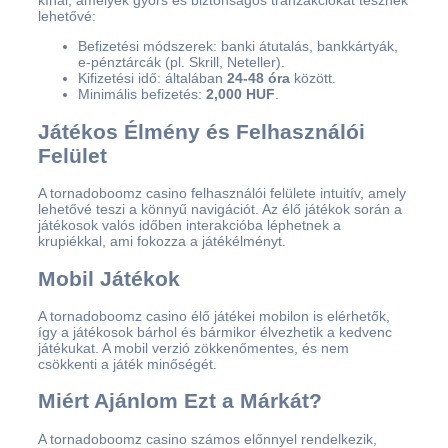
kínál, amelyek gyors és biztonságos tranzakciókat tesznek
lehetővé:
Befizetési módszerek: banki átutalás, bankkártyák,
e-pénztárcák (pl. Skrill, Neteller).
Kifizetési idő: általában
24-48 óra
között.
Minimális befizetés:
2,000 HUF
.
Játékos Élmény és Felhasználói
Felület
A tornadoboomz casino felhasználói felülete intuitív, amely
lehetővé teszi a könnyű navigációt. Az élő játékok során a
játékosok valós időben interakcióba léphetnek a
krupiékkal, ami fokozza a játékélményt.
Mobil Játékok
A tornadoboomz casino élő játékei mobilon is elérhetők,
így a játékosok bárhol és bármikor élvezhetik a kedvenc
játékukat. A mobil verzió zökkenőmentes, és nem
csökkenti a játék minőségét.
Miért Ajánlom Ezt a Márkát?
A tornadoboomz casino számos előnnyel rendelkezik,