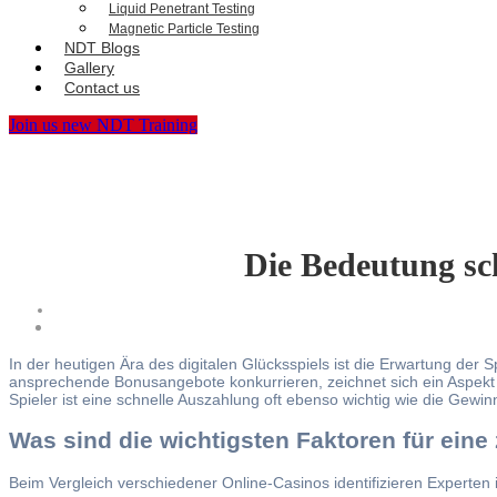
Liquid Penetrant Testing
Magnetic Particle Testing
NDT Blogs
Gallery
Contact us
Join us new NDT Training
Die Bedeutung sc
In der heutigen Ära des digitalen Glücksspiels ist die Erwartung der S
ansprechende Bonusangebote konkurrieren, zeichnet sich ein Aspekt 
Spieler ist eine schnelle Auszahlung oft ebenso wichtig wie die Gewin
Was sind die wichtigsten Faktoren für ein
Beim Vergleich verschiedener Online-Casinos identifizieren Experte