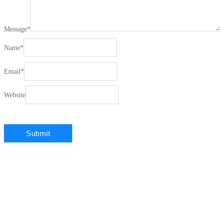
Message
*
Name
*
Email
*
Website