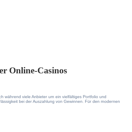
er Online-Casinos
h während viele Anbieter um ein vielfältiges Portfolio und
erlässigkeit bei der Auszahlung von Gewinnen. Für den modernen