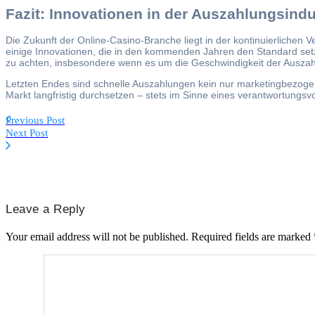
Fazit: Innovationen in der Auszahlungsindu
Die Zukunft der Online-Casino-Branche liegt in der kontinuierlichen 
einige Innovationen, die in den kommenden Jahren den Standard setz
zu achten, insbesondere wenn es um die Geschwindigkeit der Auszahlu
Letzten Endes sind schnelle Auszahlungen kein nur marketingbezogene
Markt langfristig durchsetzen – stets im Sinne eines verantwortungsv
Previous Post
Next Post
Leave a Reply
Your email address will not be published.
Required fields are marked