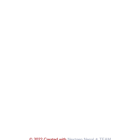
© 2022 Created with
Nextgen Nepal
& TEAM