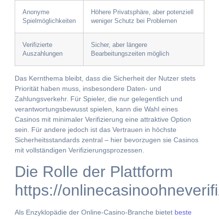
Anonyme
Höhere Privatsphäre, aber potenziell
Spielmöglichkeiten
weniger Schutz bei Problemen
Verifizierte
Sicher, aber längere
Auszahlungen
Bearbeitungszeiten möglich
Das Kernthema bleibt, dass die Sicherheit der Nutzer stets
Priorität haben muss, insbesondere Daten- und
Zahlungsverkehr. Für Spieler, die nur gelegentlich und
verantwortungsbewusst spielen, kann die Wahl eines
Casinos mit minimaler Verifizierung eine attraktive Option
sein. Für andere jedoch ist das Vertrauen in höchste
Sicherheitsstandards zentral – hier bevorzugen sie Casinos
mit vollständigen Verifizierungsprozessen.
Die Rolle der Plattform
https://onlinecasinoohneverif
Als Enzyklopädie der Online-Casino-Branche bietet
beste