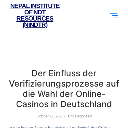
NEPAL INSTITUTE
OF NDT
RESOURCES
(NINDTR)
Der Einfluss der
Verifizierungsprozesse auf
die Wahl der Online-
Casinos in Deutschland
-
Uncategorized
October 21, 2025
In den letzten Jahren hat sich die Landschaft der Online-