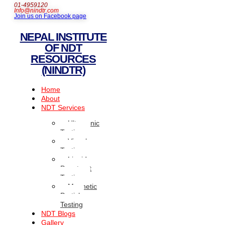
01-4959120
Info@nindtr.com
Join us on Facebook page
NEPAL INSTITUTE
OF NDT
RESOURCES
(NINDTR)
Home
About
NDT Services
Ultrasonic
Testing
Visual
Testing
Liquid
Penetrant
Testing
Magnetic
Particle
Testing
NDT Blogs
Gallery