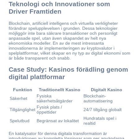
Teknologi och Innovationer som
Driver Framtiden
Blockchain, artificiell intelligens och virtuella verkligheter
förändrar spelupplevelsen i grunden. Dessa teknologier
möjliggör inte bara säkrare transaktioner och personligt
anpassade spel, utan även skapandet av helt nya
ekonomiska modeller. En av de mest intressanta
innovationerna är implementeringen av kryptovalutor i
spelplattformar, vilket skapar en ny typ av digital ekonomi som
är både transparent och snabb.
Case Study: Kasinos förädling genom
digital plattformar
Funktion
Traditionellt Kasino
Digitalt Kasino
Fysiska
Blockchain-
Säkerhet
säkerhetsåtgärder
automatisering
Fysisk plats /
Tillgänglighet
24/7 tillgång globalt
öppettider
Hundratals spel i
Spelutbud
Begränsat av lokalitet
realtid
En katalysator för denna digitala transformation är
introduktionen av kompletta lösningar som ger användarna