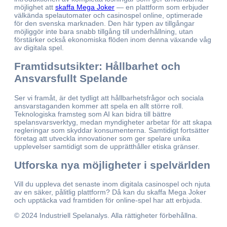
möjlighet att
skaffa Mega Joker
— en plattform som erbjuder
välkända spelautomater och casinospel online, optimerade
för den svenska marknaden. Den här typen av tillgångar
möjliggör inte bara snabb tillgång till underhållning, utan
förstärker också ekonomiska flöden inom denna växande våg
av digitala spel.
Framtidsutsikter: Hållbarhet och
Ansvarsfullt Spelande
Ser vi framåt, är det tydligt att hållbarhetsfrågor och sociala
ansvarstaganden kommer att spela en allt större roll.
Teknologiska framsteg som AI kan bidra till bättre
spelansvarsverktyg, medan myndigheter arbetar för att skapa
regleringar som skyddar konsumenterna. Samtidigt fortsätter
företag att utveckla innovationer som ger spelare unika
upplevelser samtidigt som de upprätthåller etiska gränser.
Utforska nya möjligheter i spelvärlden
Vill du uppleva det senaste inom digitala casinospel och njuta
av en säker, pålitlig plattform? Då kan du skaffa Mega Joker
och upptäcka vad framtiden för online-spel har att erbjuda.
© 2024 Industriell Spelanalys. Alla rättigheter förbehållna.