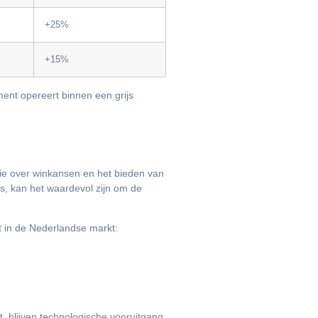
+25%
+15%
ent opereert binnen een grijs
tie over winkansen en het bieden van
rms, kan het waardevol zijn om de
t in de Nederlandse markt:
gt, blijven technologische vooruitgang