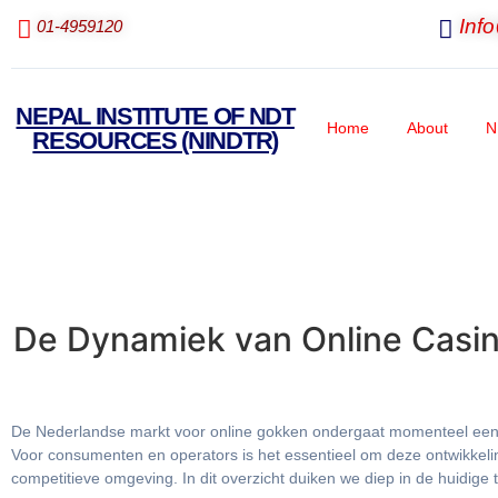
Inf
01-4959120
NEPAL INSTITUTE OF NDT
Home
About
N
RESOURCES (NINDTR)
De Dynamiek van Online Casino
De Nederlandse markt voor online gokken ondergaat momenteel een si
Voor consumenten en operators is het essentieel om deze ontwikkeling
competitieve omgeving. In dit overzicht duiken we diep in de huidige