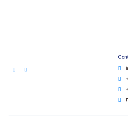
Cont
I