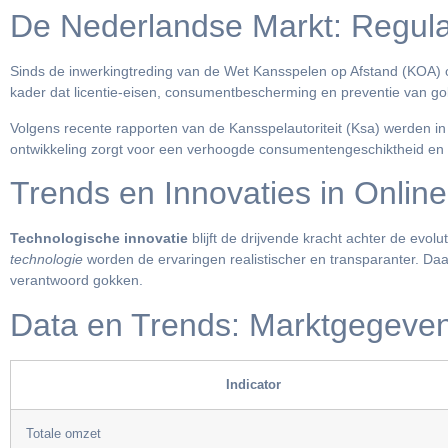
De Nederlandse Markt: Regulat
Sinds de inwerkingtreding van de Wet Kansspelen op Afstand (KOA) op
kader dat licentie-eisen, consumentbescherming en preventie van gok
Volgens recente rapporten van de Kansspelautoriteit (Ksa) werden 
ontwikkeling zorgt voor een verhoogde consumentengeschiktheid en b
Trends en Innovaties in Onlin
Technologische innovatie
blijft de drijvende kracht achter de evol
technologie
worden de ervaringen realistischer en transparanter. Daar
verantwoord gokken.
Data en Trends: Marktgegeve
Indicator
Totale omzet