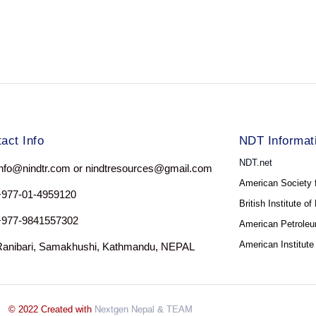
act Info
NDT Informat
NDT.net
nfo@nindtr.com or nindtresources@gmail.com
American Society 
+977-01-4959120
British Institute o
+977-9841557302
American Petroleum
American Institute
Ranibari, Samakhushi, Kathmandu, NEPAL
© 2022 Created with
Nextgen Nepal
& TEAM