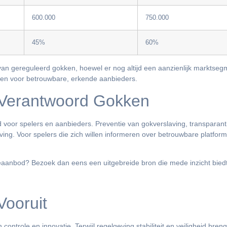
600.000
750.000
45%
60%
n gereguleerd gokken, hoewel er nog altijd een aanzienlijk marktsegm
zen voor betrouwbare, erkende aanbieders.
 Verantwoord Gokken
 voor spelers en aanbieders. Preventie van gokverslaving, transparan
geving. Voor spelers die zich willen informeren over betrouwbare platfo
viceaanbod? Bezoek dan eens een uitgebreide bron die mede inzicht bied
ooruit
ontrole en innovatie. Terwijl regelgeving stabiliteit en veiligheid bren