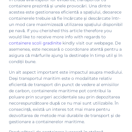
containere prezintă și unele provocări. Una dintre
acestea este gestionarea eficientă a spațiului, deoarece
containerele trebuie să fie încărcate și descărcate într-
un mod care maximizează utilizarea spațiului disponibil
pe navă. If you cherished this article therefore you
would like to receive more info with regards to
containere scoli gradinite
kindly visit our webpage. De
asemenea, este necesară o coordonare atentă pentru a
asigura că mărfurile ajung la destinație în timp util și în
condiții bune.
Un alt aspect important este impactul asupra mediului.
Deși transportul maritim este o modalitate relativ
eficientă de transport din punct de vedere al emisiilor
de carbon, containerele maritime pot contribui la
poluare prin scurgeri accidentale sau prin depozitarea
necorespunzătoare după ce nu mai sunt utilizabile. În
consecință, există un interes tot mai mare pentru
dezvoltarea de metode mai durabile de transport și de
gestionare a containerelor maritime.
Producătorii de containere lucrează în strânsă