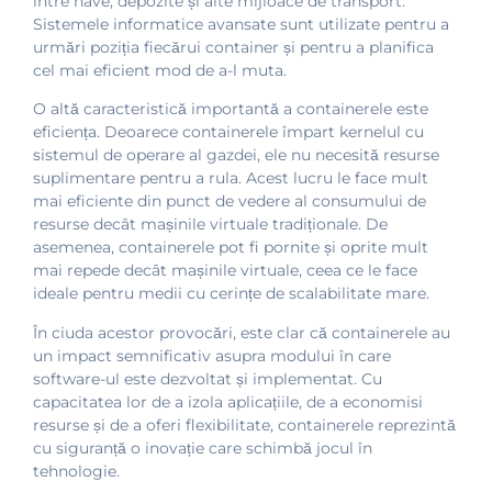
între nave, depozite și alte mijloace de transport.
Sistemele informatice avansate sunt utilizate pentru a
urmări poziția fiecărui container și pentru a planifica
cel mai eficient mod de a-l muta.
O altă caracteristică importantă a containerele este
eficiența. Deoarece containerele împart kernelul cu
sistemul de operare al gazdei, ele nu necesită resurse
suplimentare pentru a rula. Acest lucru le face mult
mai eficiente din punct de vedere al consumului de
resurse decât mașinile virtuale tradiționale. De
asemenea, containerele pot fi pornite și oprite mult
mai repede decât mașinile virtuale, ceea ce le face
ideale pentru medii cu cerințe de scalabilitate mare.
În ciuda acestor provocări, este clar că containerele au
un impact semnificativ asupra modului în care
software-ul este dezvoltat și implementat. Cu
capacitatea lor de a izola aplicațiile, de a economisi
resurse și de a oferi flexibilitate, containerele reprezintă
cu siguranță o inovație care schimbă jocul în
tehnologie.