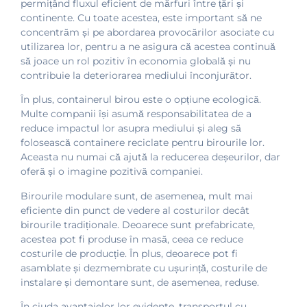
permițând fluxul eficient de mărfuri între țări și
continente. Cu toate acestea, este important să ne
concentrăm și pe abordarea provocărilor asociate cu
utilizarea lor, pentru a ne asigura că acestea continuă
să joace un rol pozitiv în economia globală și nu
contribuie la deteriorarea mediului înconjurător.
În plus, containerul birou este o opțiune ecologică.
Multe companii își asumă responsabilitatea de a
reduce impactul lor asupra mediului și aleg să
folosească containere reciclate pentru birourile lor.
Aceasta nu numai că ajută la reducerea deșeurilor, dar
oferă și o imagine pozitivă companiei.
Birourile modulare sunt, de asemenea, mult mai
eficiente din punct de vedere al costurilor decât
birourile tradiționale. Deoarece sunt prefabricate,
acestea pot fi produse în masă, ceea ce reduce
costurile de producție. În plus, deoarece pot fi
asamblate și dezmembrate cu ușurință, costurile de
instalare și demontare sunt, de asemenea, reduse.
În ciuda avantajelor lor evidente, transportul cu