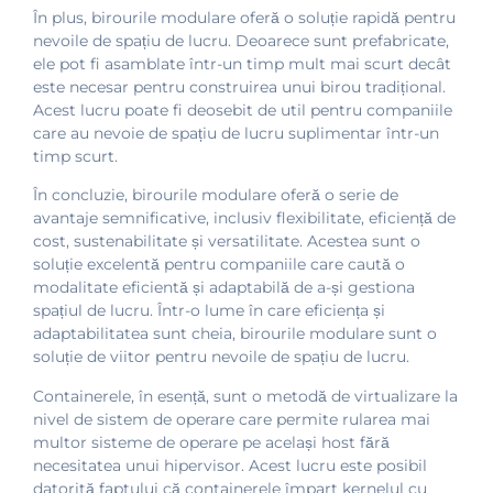
În plus, birourile modulare oferă o soluție rapidă pentru
nevoile de spațiu de lucru. Deoarece sunt prefabricate,
ele pot fi asamblate într-un timp mult mai scurt decât
este necesar pentru construirea unui birou tradițional.
Acest lucru poate fi deosebit de util pentru companiile
care au nevoie de spațiu de lucru suplimentar într-un
timp scurt.
În concluzie, birourile modulare oferă o serie de
avantaje semnificative, inclusiv flexibilitate, eficiență de
cost, sustenabilitate și versatilitate. Acestea sunt o
soluție excelentă pentru companiile care caută o
modalitate eficientă și adaptabilă de a-și gestiona
spațiul de lucru. Într-o lume în care eficiența și
adaptabilitatea sunt cheia, birourile modulare sunt o
soluție de viitor pentru nevoile de spațiu de lucru.
Containerele, în esență, sunt o metodă de virtualizare la
nivel de sistem de operare care permite rularea mai
multor sisteme de operare pe același host fără
necesitatea unui hipervisor. Acest lucru este posibil
datorită faptului că containerele împart kernelul cu