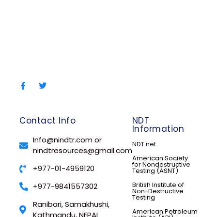
Contact Info
NDT
Information
Info@nindtr.com or
NDT.net
nindtresources@gmail.com
American Society
for Nondestructive
+977-01-4959120
Testing (ASNT)
British Institute of
+977-9841557302
Non-Destructive
Testing
Ranibari, Samakhushi,
American Petroleum
Kathmandu, NEPAL