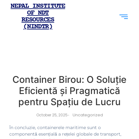
NEPAL INSTITUTE
OF NDT
RESOURCES
(NINDTR)
Container Birou: O Soluție
Eficientă și Pragmatică
pentru Spațiu de Lucru
Uncategorized
October 25, 2025
-
În concluzie, containerele maritime sunt o
componentă esențială a rețelei globale de transport,