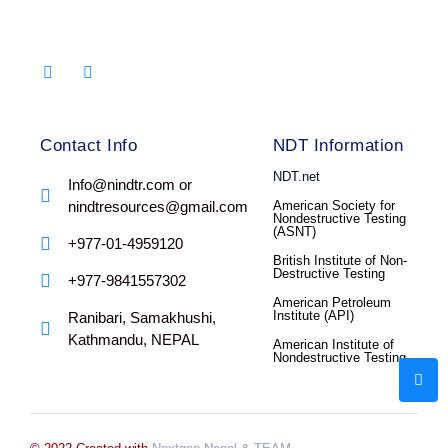
Contact Info
NDT Information
NDT.net
Info@nindtr.com or
nindtresources@gmail.com
American Society for
Nondestructive Testing
(ASNT)
+977-01-4959120
British Institute of Non-
Destructive Testing
+977-9841557302
American Petroleum
Institute (API)
Ranibari, Samakhushi,
Kathmandu, NEPAL
American Institute of
Nondestructive Testing