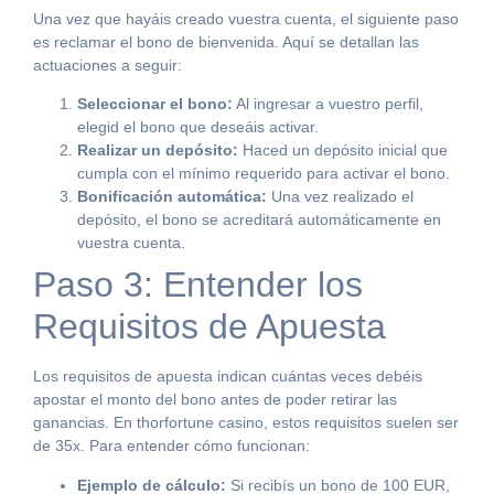
Una vez que hayáis creado vuestra cuenta, el siguiente paso
es reclamar el bono de bienvenida. Aquí se detallan las
actuaciones a seguir:
Seleccionar el bono:
Al ingresar a vuestro perfil,
elegid el bono que deseáis activar.
Realizar un depósito:
Haced un depósito inicial que
cumpla con el mínimo requerido para activar el bono.
Bonificación automática:
Una vez realizado el
depósito, el bono se acreditará automáticamente en
vuestra cuenta.
Paso 3: Entender los
Requisitos de Apuesta
Los requisitos de apuesta indican cuántas veces debéis
apostar el monto del bono antes de poder retirar las
ganancias. En thorfortune casino, estos requisitos suelen ser
de 35x. Para entender cómo funcionan:
Ejemplo de cálculo:
Si recibís un bono de 100 EUR,