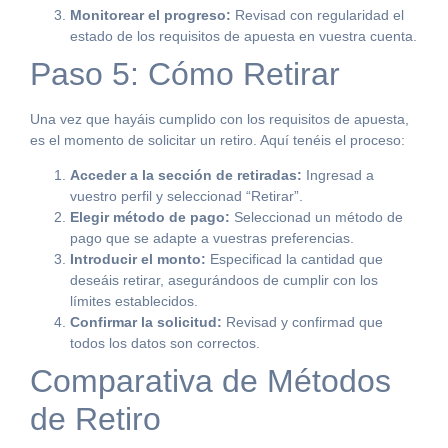
Monitorear el progreso:
Revisad con regularidad el
estado de los requisitos de apuesta en vuestra cuenta.
Paso 5: Cómo Retirar
Una vez que hayáis cumplido con los requisitos de apuesta,
es el momento de solicitar un retiro. Aquí tenéis el proceso:
Acceder a la sección de retiradas:
Ingresad a
vuestro perfil y seleccionad “Retirar”.
Elegir método de pago:
Seleccionad un método de
pago que se adapte a vuestras preferencias.
Introducir el monto:
Especificad la cantidad que
deseáis retirar, asegurándoos de cumplir con los
límites establecidos.
Confirmar la solicitud:
Revisad y confirmad que
todos los datos son correctos.
Comparativa de Métodos
de Retiro