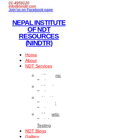
01-4959120
Info@nindtr.com
Join us on Facebook page
NEPAL INSTITUTE
OF NDT
RESOURCES
(NINDTR)
Home
About
NDT Services
Ultrasonic
Testing
Visual
Testing
Liquid
Penetrant
Testing
Magnetic
Particle
Testing
NDT Blogs
Gallery