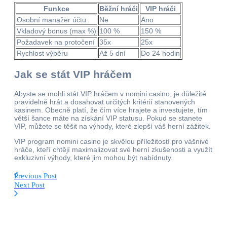
Funkce
Běžní hráči
VIP hráči
Osobní manažer účtu
Ne
Ano
Vkladový bonus (max %)
100 %
150 %
Požadavek na protočení
35x
25x
Rychlost výběru
Až 5 dní
Do 24 hodin
Jak se stát VIP hráčem
Abyste se mohli stát VIP hráčem v nomini casino, je důležité
pravidelně hrát a dosahovat určitých kritérií stanovených
kasinem. Obecně platí, že čím více hrajete a investujete, tím
větší šance máte na získání VIP statusu. Pokud se stanete
VIP, můžete se těšit na výhody, které zlepší váš herní zážitek.
VIP program nomini casino je skvělou příležitostí pro vášnivé
hráče, kteří chtějí maximalizovat své herní zkušenosti a využít
exkluzivní výhody, které jim mohou být nabídnuty.
Previous Post
Next Post