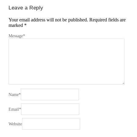
Leave a Reply
Your email address will not be published.
Required fields are
marked
*
Message
*
Name
*
Email
*
Website