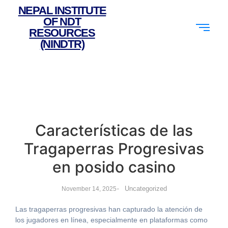
NEPAL INSTITUTE
OF NDT
RESOURCES
(NINDTR)
Características de las
Tragaperras Progresivas
en posido casino
-
Uncategorized
November 14, 2025
Las tragaperras progresivas han capturado la atención de
los jugadores en línea, especialmente en plataformas como