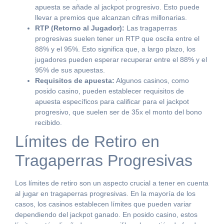
apuesta se añade al jackpot progresivo. Esto puede
llevar a premios que alcanzan cifras millonarias.
RTP (Retorno al Jugador):
Las tragaperras
progresivas suelen tener un RTP que oscila entre el
88% y el 95%. Esto significa que, a largo plazo, los
jugadores pueden esperar recuperar entre el 88% y el
95% de sus apuestas.
Requisitos de apuesta:
Algunos casinos, como
posido casino, pueden establecer requisitos de
apuesta específicos para calificar para el jackpot
progresivo, que suelen ser de 35x el monto del bono
recibido.
Límites de Retiro en
Tragaperras Progresivas
Los límites de retiro son un aspecto crucial a tener en cuenta
al jugar en tragaperras progresivas. En la mayoría de los
casos, los casinos establecen límites que pueden variar
dependiendo del jackpot ganado. En posido casino, estos