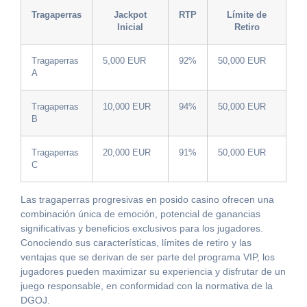
Tragaperras
Jackpot
RTP
Límite de
Inicial
Retiro
Tragaperras
5,000 EUR
92%
50,000 EUR
A
Tragaperras
10,000 EUR
94%
50,000 EUR
B
Tragaperras
20,000 EUR
91%
50,000 EUR
C
Las tragaperras progresivas en posido casino ofrecen una
combinación única de emoción, potencial de ganancias
significativas y beneficios exclusivos para los jugadores.
Conociendo sus características, límites de retiro y las
ventajas que se derivan de ser parte del programa VIP, los
jugadores pueden maximizar su experiencia y disfrutar de un
juego responsable, en conformidad con la normativa de la
DGOJ.