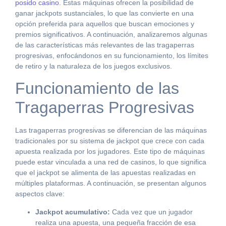
posido casino
. Estas máquinas ofrecen la posibilidad de
ganar jackpots sustanciales, lo que las convierte en una
opción preferida para aquellos que buscan emociones y
premios significativos. A continuación, analizaremos algunas
de las características más relevantes de las tragaperras
progresivas, enfocándonos en su funcionamiento, los límites
de retiro y la naturaleza de los juegos exclusivos.
Funcionamiento de las
Tragaperras Progresivas
Las tragaperras progresivas se diferencian de las máquinas
tradicionales por su sistema de jackpot que crece con cada
apuesta realizada por los jugadores. Este tipo de máquinas
puede estar vinculada a una red de casinos, lo que significa
que el jackpot se alimenta de las apuestas realizadas en
múltiples plataformas. A continuación, se presentan algunos
aspectos clave:
Jackpot acumulativo:
Cada vez que un jugador
realiza una apuesta, una pequeña fracción de esa