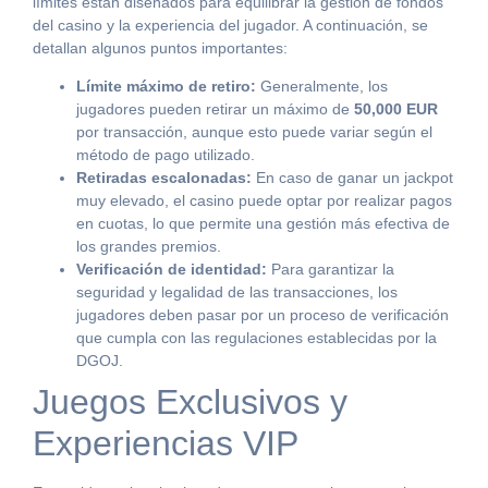
límites están diseñados para equilibrar la gestión de fondos
del casino y la experiencia del jugador. A continuación, se
detallan algunos puntos importantes:
Límite máximo de retiro:
Generalmente, los
jugadores pueden retirar un máximo de
50,000 EUR
por transacción, aunque esto puede variar según el
método de pago utilizado.
Retiradas escalonadas:
En caso de ganar un jackpot
muy elevado, el casino puede optar por realizar pagos
en cuotas, lo que permite una gestión más efectiva de
los grandes premios.
Verificación de identidad:
Para garantizar la
seguridad y legalidad de las transacciones, los
jugadores deben pasar por un proceso de verificación
que cumpla con las regulaciones establecidas por la
DGOJ.
Juegos Exclusivos y
Experiencias VIP