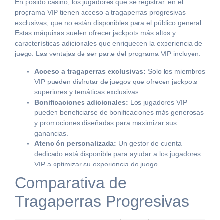
En posido casino, los jugadores que se registran en el
programa VIP tienen acceso a tragaperras progresivas
exclusivas, que no están disponibles para el público general.
Estas máquinas suelen ofrecer jackpots más altos y
características adicionales que enriquecen la experiencia de
juego. Las ventajas de ser parte del programa VIP incluyen:
Acceso a tragaperras exclusivas:
Solo los miembros
VIP pueden disfrutar de juegos que ofrecen jackpots
superiores y temáticas exclusivas.
Bonificaciones adicionales:
Los jugadores VIP
pueden beneficiarse de bonificaciones más generosas
y promociones diseñadas para maximizar sus
ganancias.
Atención personalizada:
Un gestor de cuenta
dedicado está disponible para ayudar a los jugadores
VIP a optimizar su experiencia de juego.
Comparativa de
Tragaperras Progresivas