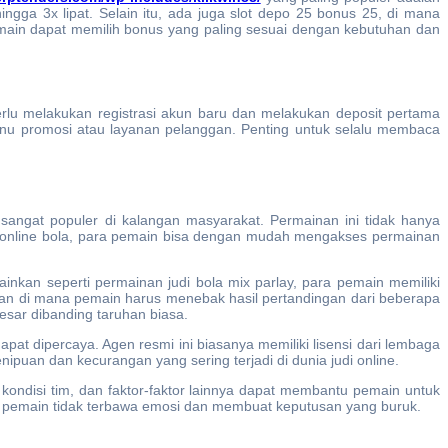
a 3x lipat. Selain itu, ada juga slot depo 25 bonus 25, di mana
main dapat memilih bonus yang paling sesuai dengan kebutuhan dan
perlu melakukan registrasi akun baru dan melakukan deposit pertama
u promosi atau layanan pelanggan. Penting untuk selalu membaca
angat populer di kalangan masyarakat. Permainan ini tidak hanya
 online bola, para pemain bisa dengan mudah mengakses permainan
inkan seperti permainan judi bola mix parlay, para pemain memiliki
han di mana pemain harus menebak hasil pertandingan dari beberapa
esar dibanding taruhan biasa.
apat dipercaya. Agen resmi ini biasanya memiliki lisensi dari lembaga
puan dan kecurangan yang sering terjadi di dunia judi online.
 kondisi tim, dan faktor-faktor lainnya dapat membantu pemain untuk
r pemain tidak terbawa emosi dan membuat keputusan yang buruk.