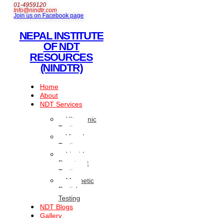
01-4959120
Info@nindtr.com
Join us on Facebook page
NEPAL INSTITUTE
OF NDT
RESOURCES
(NINDTR)
Home
About
NDT Services
Ultrasonic
Testing
Visual
Testing
Liquid
Penetrant
Testing
Magnetic
Particle
Testing
NDT Blogs
Gallery