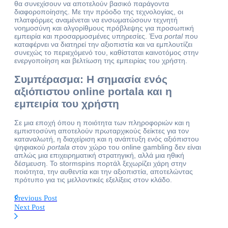
θα συνεχίσουν να αποτελούν βασικό παράγοντα
διαφοροποίησης. Με την πρόοδο της τεχνολογίας, οι
πλατφόρμες αναμένεται να ενσωματώσουν τεχνητή
νοημοσύνη και αλγορίθμους πρόβλεψης για προσωπική
εμπειρία και προσαρμοσμένες υπηρεσίες. Ένα
portal
που
καταφέρνει να διατηρεί την αξιοπιστία και να εμπλουτίζει
συνεχώς το περιεχόμενό του, καθίσταται καινοτόμος στην
ενεργοποίηση και βελτίωση της εμπειρίας του χρήστη.
Συμπέρασμα: Η σημασία ενός
αξιόπιστου online portala και η
εμπειρία του χρήστη
Σε μια εποχή όπου η ποιότητα των πληροφοριών και η
εμπιστοσύνη αποτελούν πρωταρχικούς δείκτες για τον
καταναλωτή, η διαχείριση και η ανάπτυξη ενός αξιόπιστου
ψηφιακού
portala
στον χώρο του online gambling δεν είναι
απλώς μια επιχειρηματική στρατηγική, αλλά μια ηθική
δέσμευση. Το stormspins πορτάλ ξεχωρίζει χάρη στην
ποιότητα, την αυθεντία και την αξιοπιστία, αποτελώντας
πρότυπο για τις μελλοντικές εξελίξεις στον κλάδο.
Previous Post
Next Post