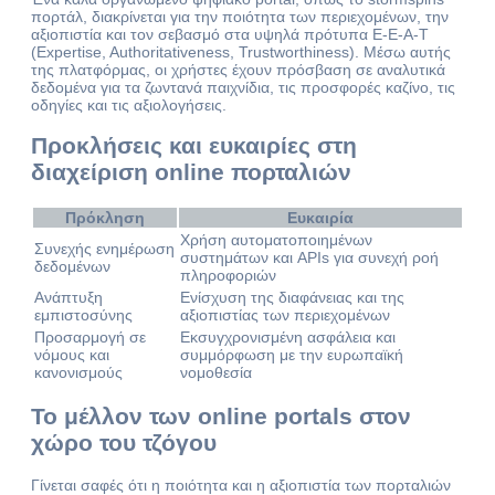
πορτάλ, διακρίνεται για την ποιότητα των περιεχομένων, την
αξιοπιστία και τον σεβασμό στα υψηλά πρότυπα E-E-A-T
(Expertise, Authoritativeness, Trustworthiness). Μέσω αυτής
της πλατφόρμας, οι χρήστες έχουν πρόσβαση σε αναλυτικά
δεδομένα για τα ζωντανά παιχνίδια, τις προσφορές καζίνο, τις
οδηγίες και τις αξιολογήσεις.
Προκλήσεις και ευκαιρίες στη
διαχείριση online πορταλιών
Πρόκληση
Ευκαιρία
Χρήση αυτοματοποιημένων
Συνεχής ενημέρωση
συστημάτων και APIs για συνεχή ροή
δεδομένων
πληροφοριών
Ανάπτυξη
Ενίσχυση της διαφάνειας και της
εμπιστοσύνης
αξιοπιστίας των περιεχομένων
Προσαρμογή σε
Εκσυγχρονισμένη ασφάλεια και
νόμους και
συμμόρφωση με την ευρωπαϊκή
κανονισμούς
νομοθεσία
Το μέλλον των online portals στον
χώρο του τζόγου
Γίνεται σαφές ότι η ποιότητα και η αξιοπιστία των πορταλιών