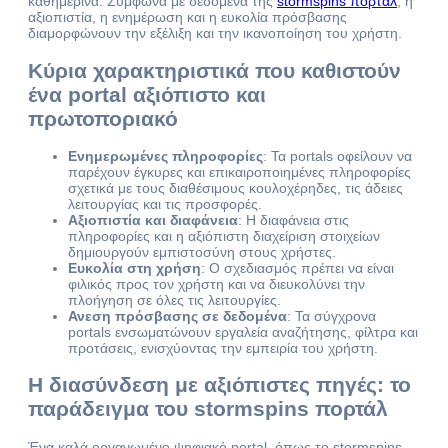
καθημερινά. Σύμφωνα με δεδομένα της
stormspins πορτάλ
, η
αξιοπιστία, η ενημέρωση και η ευκολία πρόσβασης
διαμορφώνουν την εξέλιξη και την ικανοποίηση του χρήστη.
Κύρια χαρακτηριστικά που καθιστούν
ένα portal αξιόπιστο και
πρωτοποριακό
Ενημερωμένες πληροφορίες
: Τα portals οφείλουν να
παρέχουν έγκυρες και επικαιροποιημένες πληροφορίες
σχετικά με τους διαθέσιμους κουλοχέρηδες, τις άδειες
λειτουργίας και τις προσφορές.
Αξιοπιστία και διαφάνεια
: Η διαφάνεια στις
πληροφορίες και η αξιόπιστη διαχείριση στοιχείων
δημιουργούν εμπιστοσύνη στους χρήστες.
Ευκολία στη χρήση
: Ο σχεδιασμός πρέπει να είναι
φιλικός προς τον χρήστη και να διευκολύνει την
πλοήγηση σε όλες τις λειτουργίες.
Ανεση πρόσβασης σε δεδομένα
: Τα σύγχρονα
portals ενσωματώνουν εργαλεία αναζήτησης, φίλτρα και
προτάσεις, ενισχύοντας την εμπειρία του χρήστη.
Η διασύνδεση με αξιόπιστες πηγές: το
παράδειγμα του
stormspins πορτάλ
Ένα καλά οργανωμένο ψηφιακό portal, όπως το stormspins