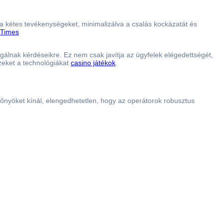
ák a kétes tevékenységeket, minimalizálva a csalás kockázatát és
 Times
álnak kérdéseikre. Ez nem csak javítja az ügyfelek elégedettségét,
zeket a technológiákat
casino játékok
.
előnyöket kínál, elengedhetetlen, hogy az operátorok robusztus