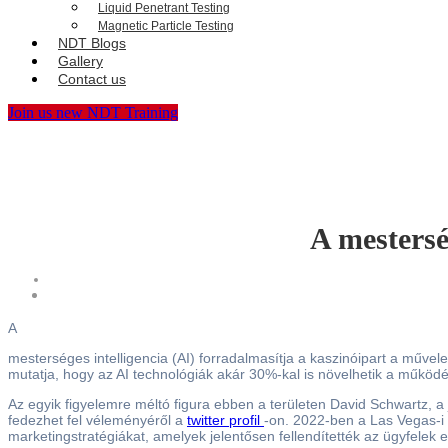
Liquid Penetrant Testing
Magnetic Particle Testing
NDT Blogs
Gallery
Contact us
Join us new NDT Training
A mestersé
A
mesterséges intelligencia (AI) forradalmasítja a kaszinóipart a művele
mutatja, hogy az AI technológiák akár 30%-kal is növelhetik a működ
Az egyik figyelemre méltó figura ebben a területen David Schwartz, a 
fedezhet fel véleményéről a
twitter profil
-on. 2022-ben a Las Vegas-i 
marketingstratégiákat, amelyek jelentősen fellendítették az ügyfelek e