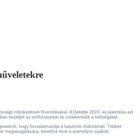
műveletekre
tonsági intézkedések finomításával. A Deloitte 2023 -as jelentése azt
ban kezeljék az erőforrásokat és csökkentsék a költségeket.
 ígéretéről, hogy forradalmasítja a kaszinók működését. Többet
nek megvizsgálására, lehetővé téve a személyre szabott