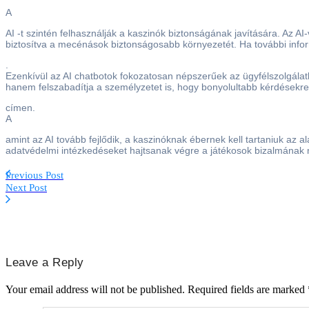
A
AI -t szintén felhasználják a kaszinók biztonságának javítására. Az AI
biztosítva a mecénások biztonságosabb környezetét. Ha további infor
.
Ezenkívül az AI chatbotok fokozatosan népszerűek az ügyfélszolgálat
hanem felszabadítja a személyzetet is, hogy bonyolultabb kérdésekre
címen.
A
amint az AI tovább fejlődik, a kaszinóknak ébernek kell tartaniuk az
adatvédelmi intézkedéseket hajtsanak végre a játékosok bizalmának
Previous Post
Next Post
Leave a Reply
Your email address will not be published.
Required fields are marked