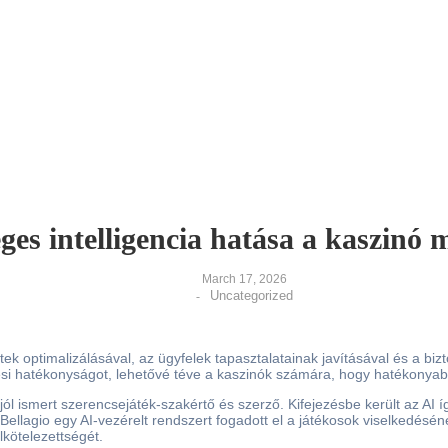
ges intelligencia hatása a kaszinó 
March 17, 2026
Uncategorized
-
tek optimalizálásával, az ügyfelek tapasztalatainak javításával és a biz
ési hatékonyságot, lehetővé téve a kaszinók számára, hogy hatékonyab
jól ismert szerencsejáték-szakértő és szerző. Kifejezésbe került az AI
Bellagio egy AI-vezérelt rendszert fogadott el a játékosok viselkedésé
lkötelezettségét.