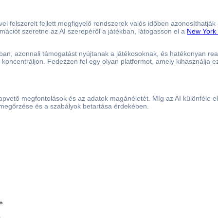
-vel felszerelt fejlett megfigyelő rendszerek valós időben azonosíthatj
mációt szeretne az AI szerepéről a játékban, látogasson el a
New York
ban, azonnali támogatást nyújtanak a játékosoknak, és hatékonyan reag
 koncentráljon. Fedezzen fel egy olyan platformot, amely kihasználja e
 alapvető megfontolások és az adatok magánéletét. Míg az AI különféle 
 megőrzése és a szabályok betartása érdekében.
*