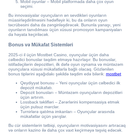
Mobil oyunlar – Mobil platformada daha çox oyun
seçimi.
Bu innovasiyalar oyunçuların ən sevdikləri oyunların
müasirləşdirilməsini hədəfləyir ki, bu da onların oyun
təcrübəsini daha da zənginləşdirəcək. Bununla yanaşı, yeni
oyunların tanıdılması üçün xüsusi promosyon kampaniyaları
da həyata keçiriləcək.
Bonus və Mükafat Sistemləri
2025-ci il üçün Mostbet Casino, oyunçular üçün daha
cəlbedici bonuslar təqdim etməyə hazırlaşır. Bu bonuslar,
istifadəçilərin depozitləri, ilk dəfə oyun oynama və müntəzəm
oyunçulara xüsusi mükafatlarla bağlı olacaq. Gözlənilən
bonus tiplərini aşağıdakı şəkildə təqdim edə bilərik:
mostbet
Qeydiyyat bonusu – Yeni oyunçular üçün cəlbedici ilk
depozit mükafatı.
Depozit bonusları – Müntəzəm oyunçuların depozitləri
üçün artırım.
Lossback təklifləri – Zərərlərini kompensasiya etmək
üçün pulsuz mərclər.
Turnirlərə qatılma imkanları – Oyunçular arasında
mükafatlar üçün yarışlar.
Bu cür sistemlərin tətbiqi, oyunçuların motivasiyasını artıracaq
və onların kazino ilə daha çox vaxt keçirməyə təşviq edəcək.