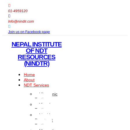
01-4959120
Info@nindtr.com
Join us on Facebook page
NEPAL INSTITUTE
OF NDT
RESOURCES
(NINDTR)
Home
About
NDT Services
Ultrasonic
Testing
Visual
Testing
Liquid
Penetrant
Testing