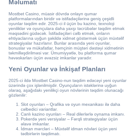
Məlumatı
Mostbet Casino, müasir dövrdə onlayn qumar
platformalarından biridir və istifadəçilərinə geniş çeşidli
oyunlar təqdim edir. 2025-ci il üçün bu kazino, texnoloji
yeniliklər və oyunçulara daha yaxşı təcrübələr təqdim etmək
məqsədini güdəcək. İstifadəçiləri cəlb etmək, onların
ehtiyaclarına uyğun şəkildə xidmət göstərmək üçün müxtəlif
strategiyalar hazırlanır. Bunlar arasında yeni oyunlar,
bonuslar və mükafatlar, həmçinin müştəri dəstəyi xidmətinin
təkmilləşdirilməsi var. Ümumiyyətlə, bu platforma qumar
həvəskarları üçün əvəzsiz imkanlar yaradır.
Yeni Oyunlar və İnkişaf Planları
2025-ci ildə Mostbet Casino-nun təqdim edəcəyi yeni oyunlar
üzərində çox işlənilmişdir. Oyunçuların istəklərinə uyğun
olaraq, aşağıdakı yenilikçi oyun növlərinin təqdim olunacağı
gözlənilir:
Slot oyunları – Qrafika və oyun mexanikası ilə daha
cəlbedici variantlar.
Canlı kazino oyunları – Real dilerlərlə oynama imkanı.
Pokerdə yeni versiyalar – Fərqli strategiyalar üçün
əlavə imkanlar.
İdman mərcləri – Müxtəlif idman növləri üçün yeni
tədbirlərin təqdimatı.