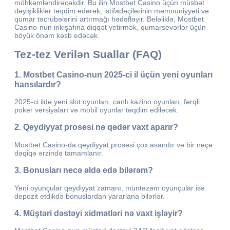
möhkəmləndirəcəkdir. Bu ilin Mostbet Casino üçün müsbət
dəyişikliklər təqdim edərək, istifadəçilərinin məmnuniyyəti və
qumar təcrübələrini artırmağı hədəfləyir. Beləliklə, Mostbet
Casino-nun inkişafına diqqət yetirmək, qumarsevərlər üçün
böyük önəm kəsb edəcək.
Tez-tez Verilən Suallar (FAQ)
1. Mostbet Casino-nun 2025-ci il üçün yeni oyunları
hansılardır?
2025-ci ildə yeni slot oyunları, canlı kazino oyunları, fərqli
poker versiyaları və mobil oyunlar təqdim ediləcək.
2. Qeydiyyat prosesi nə qədər vaxt aparır?
Mostbet Casino-da qeydiyyat prosesi çox asandır və bir neçə
dəqiqə ərzində tamamlanır.
3. Bonusları necə əldə edə bilərəm?
Yeni oyunçular qeydiyyat zamanı, müntəzəm oyunçular isə
depozit etdikdə bonuslardan yararlana bilərlər.
4. Müştəri dəstəyi xidmətləri nə vaxt işləyir?