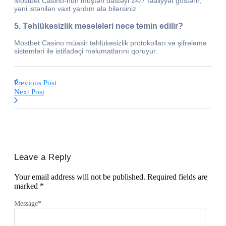
Mostbet Casino-nun müştəri dəstəyi 24/7 fəaliyyət göstərir,
yəni istənilən vaxt yardım ala bilərsiniz.
5. Təhlükəsizlik məsələləri necə təmin edilir?
Mostbet Casino müasir təhlükəsizlik protokolları və şifrələmə
sistemləri ilə istifadəçi məlumatlarını qoruyur.
Previous Post
Next Post
Leave a Reply
Your email address will not be published.
Required fields are
marked
*
Message
*