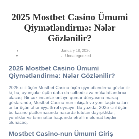
2025 Mostbet Casino Ümumi
Qiymətləndirmə: Nələr
Gözlənilir?
January 18, 2026
Uncategorized
-
2025 Mostbet Casino Ümumi
Qiymətləndirmə: Nələr Gözlənilir?
2025-ci il üçün Mostbet Casino üçün qiymətləndirmə gözlənilir
ki, bu, oyunçular üçün daha da cəlbedici və mükafatlandırıcı
olacaq. Bir çox insanlar onlayn qumar dünyasına maraq
göstərəndə, Mostbet Casino-nun inkişafı və yeni təqdimatları
onlar üçün əhəmiyyətli rol oynayır. Bu yazıda, 2025-ci il üçün
bu kazino platformasında nəzərdə tutulan dəyişikliklər,
yeniliklər və təminatlar haqqında ətraflı məlumat təqdim
olunacaq.
Mostbet Casino-nun Ümumi Giriş