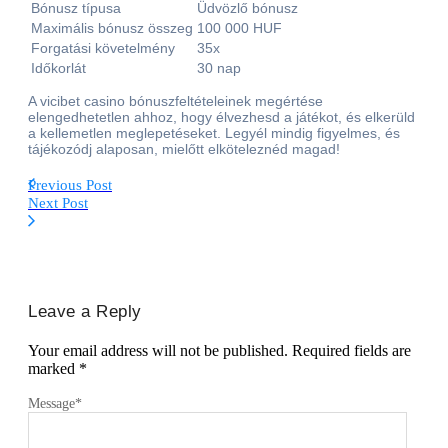
Bónusz típusa
Üdvözlő bónusz
Maximális bónusz összeg
100 000 HUF
Forgatási követelmény
35x
Időkorlát
30 nap
A vicibet casino bónuszfeltételeinek megértése
elengedhetetlen ahhoz, hogy élvezhesd a játékot, és elkerüld
a kellemetlen meglepetéseket. Legyél mindig figyelmes, és
tájékozódj alaposan, mielőtt elköteleznéd magad!
Previous Post
Next Post
Leave a Reply
Your email address will not be published.
Required fields are
marked
*
Message
*