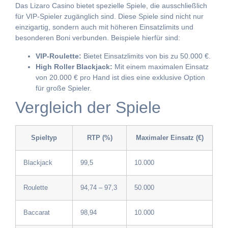
Das Lizaro Casino bietet spezielle Spiele, die ausschließlich
für VIP-Spieler zugänglich sind. Diese Spiele sind nicht nur
einzigartig, sondern auch mit höheren Einsatzlimits und
besonderen Boni verbunden. Beispiele hierfür sind:
VIP-Roulette:
Bietet Einsatzlimits von bis zu 50.000 €.
High Roller Blackjack:
Mit einem maximalen Einsatz
von 20.000 € pro Hand ist dies eine exklusive Option
für große Spieler.
Vergleich der Spiele
Spieltyp
RTP (%)
Maximaler Einsatz (€)
Blackjack
99,5
10.000
Roulette
94,74 – 97,3
50.000
Baccarat
98,94
10.000