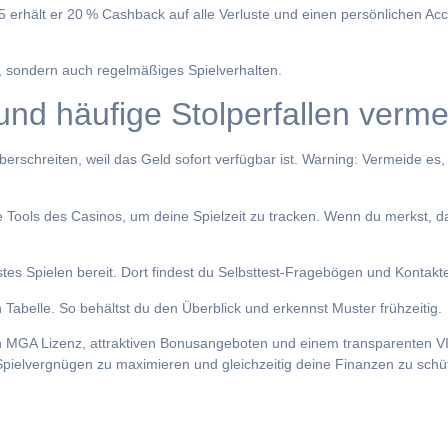
5 erhält er 20 % Cashback auf alle Verluste und einen persönlichen A
 sondern auch regelmäßiges Spielverhalten.
und häufige Stolperfallen verm
berschreiten, weil das Geld sofort verfügbar ist. Warning: Vermeide es,
e Tools des Casinos, um deine Spielzeit zu tracken. Wenn du merkst, das
es Spielen bereit. Dort findest du Selbsttest‑Fragebögen und Kontakte
 Tabelle. So behältst du den Überblick und erkennst Muster frühzeitig.
en MGA Lizenz, attraktiven Bonusangeboten und einem transparenten V
Spielvergnügen zu maximieren und gleichzeitig deine Finanzen zu schü