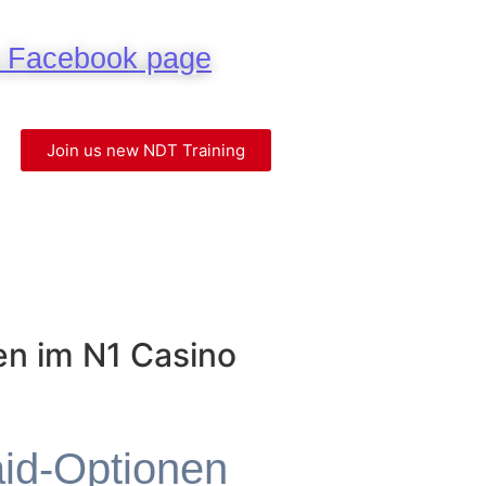
n Facebook page
Join us new NDT Training
nen im N1 Casino
aid‑Optionen