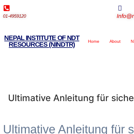
Info@n
01-4959120
NEPAL INSTITUTE OF NDT
Home
About
N
RESOURCES (NINDTR)
Ultimative Anleitung für sich
Ultimative Anleitung für