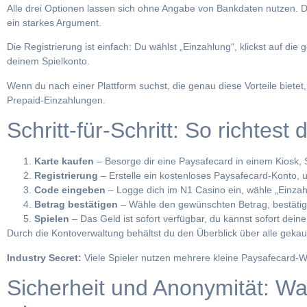
Alle drei Optionen lassen sich ohne Angabe von Bankdaten nutzen. Das 
ein starkes Argument.
Die Registrierung ist einfach: Du wählst „Einzahlung“, klickst auf d
deinem Spielkonto.
Wenn du nach einer Plattform suchst, die genau diese Vorteile bietet
Prepaid‑Einzahlungen.
Schritt‑für‑Schritt: So richtes
Karte kaufen
– Besorge dir eine Paysafecard in einem Kiosk, 
Registrierung
– Erstelle ein kostenloses Paysafecard‑Konto, 
Code eingeben
– Logge dich im N1 Casino ein, wähle „Einzahl
Betrag bestätigen
– Wähle den gewünschten Betrag, bestätige
Spielen
– Das Geld ist sofort verfügbar, du kannst sofort deine 
Durch die Kontoverwaltung behältst du den Überblick über alle geka
Industry Secret:
Viele Spieler nutzen mehrere kleine Paysafecard‑Wer
Sicherheit und Anonymität: W