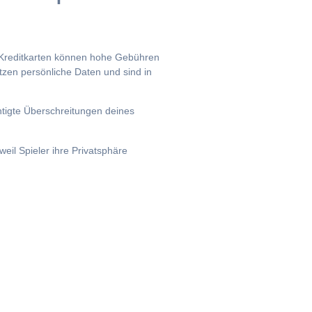
 Kreditkarten können hohe Gebühren
tzen persönliche Daten und sind in
chtigte Überschreitungen deines
il Spieler ihre Privatsphäre