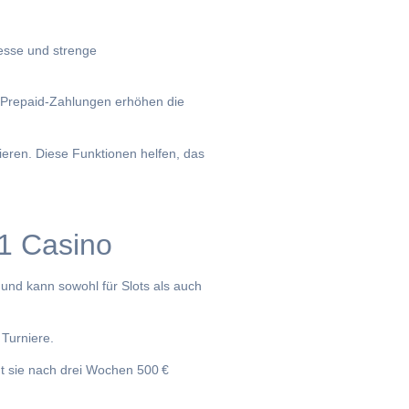
zesse und strenge
. Prepaid‑Zahlungen erhöhen die
vieren. Diese Funktionen helfen, das
1 Casino
und kann sowohl für Slots als auch
 Turniere.
t sie nach drei Wochen 500 €