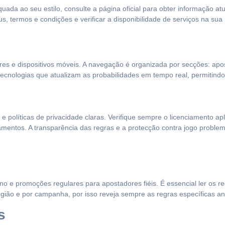
ada ao seu estilo, consulte a página oficial para obter informação a
s, termos e condições e verificar a disponibilidade de serviços na sua 
es e dispositivos móveis. A navegação é organizada por secções: apos
tecnologias que atualizam as probabilidades em tempo real, permitind
 políticas de privacidade claras. Verifique sempre o licenciamento apl
tamentos. A transparência das regras e a protecção contra jogo probl
no e promoções regulares para apostadores fiéis. É essencial ler os r
egião e por campanha, por isso reveja sempre as regras específicas a
s