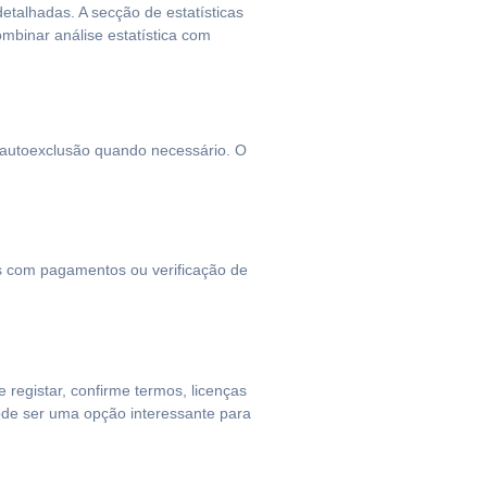
etalhadas. A secção de estatísticas
mbinar análise estatística com
 e autoexclusão quando necessário. O
das com pagamentos ou verificação de
 registar, confirme termos, licenças
de ser uma opção interessante para