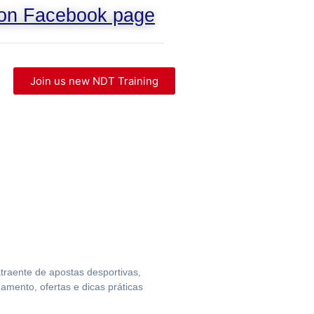
 on Facebook page
Join us new NDT Training
raente de apostas desportivas,
amento, ofertas e dicas práticas